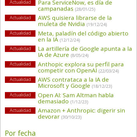
Para ServiceNow, es día de
Actualidad
campanadas
(28/01/25)
AWS quisiera librarse de la
Actualidad
muleta de Nvidia
(19/12/24)
Meta, paladín del código abierto
Actualidad
en la IA
(12/12/24)
La artillería de Google apunta a la
Actualidad
IA de Azure
(8/05/24)
Anthopic explora su perfil para
Actualidad
competir con OpenAI
(22/03/24)
AWS contrataca a la IA de
Actualidad
Microsoft y Google
(18/12/23)
Open AI: Sam Altman habla
Actualidad
demasiado
(1/12/23)
Amazon + Anthropic: digerir sin
Actualidad
devorar
(30/10/23)
Por fecha