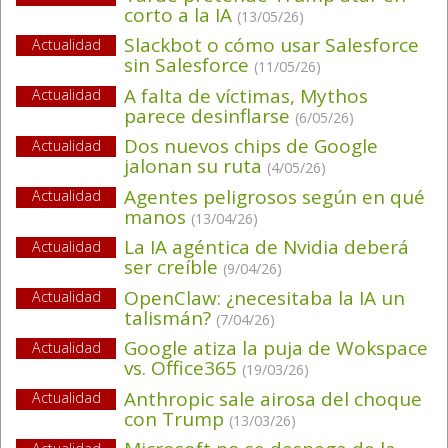
corto a la IA
(13/05/26)
Slackbot o cómo usar Salesforce
Actualidad
sin Salesforce
(11/05/26)
A falta de víctimas, Mythos
Actualidad
parece desinflarse
(6/05/26)
Dos nuevos chips de Google
Actualidad
jalonan su ruta
(4/05/26)
Agentes peligrosos según en qué
Actualidad
manos
(13/04/26)
La IA agéntica de Nvidia deberá
Actualidad
ser creíble
(9/04/26)
OpenClaw: ¿necesitaba la IA un
Actualidad
talismán?
(7/04/26)
Google atiza la puja de Wokspace
Actualidad
vs. Office365
(19/03/26)
Anthropic sale airosa del choque
Actualidad
con Trump
(13/03/26)