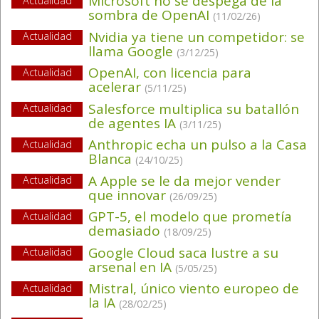
Microsoft no se despega de la
Actualidad
sombra de OpenAI
(11/02/26)
Nvidia ya tiene un competidor: se
Actualidad
llama Google
(3/12/25)
OpenAI, con licencia para
Actualidad
acelerar
(5/11/25)
Salesforce multiplica su batallón
Actualidad
de agentes IA
(3/11/25)
Anthropic echa un pulso a la Casa
Actualidad
Blanca
(24/10/25)
A Apple se le da mejor vender
Actualidad
que innovar
(26/09/25)
GPT-5, el modelo que prometía
Actualidad
demasiado
(18/09/25)
Google Cloud saca lustre a su
Actualidad
arsenal en IA
(5/05/25)
Mistral, único viento europeo de
Actualidad
la IA
(28/02/25)