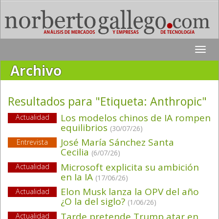
Toggle
naviga
Archivo
Resultados para "Etiqueta:
Anthropic
"
Los modelos chinos de IA rompen
Actualidad
equilibrios
(30/07/26)
José María Sánchez Santa
Entrevista
Cecilia
(6/07/26)
Microsoft explicita su ambición
Actualidad
en Ia IA
(17/06/26)
Elon Musk lanza la OPV del año
Actualidad
¿O la del siglo?
(1/06/26)
Tarde pretende Trump atar en
Actualidad