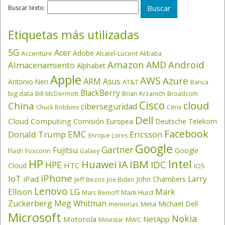
Buscar texto:
Etiquetas más utilizadas
5G
Acer
Adobe
Accenture
Alcatel-Lucent
Alibaba
Amazon
Android
AMD
Almacenamiento
Alphabet
Apple
AWS
Azure
ARM
Asus
Antonio Neri
AT&T
Banca
BlackBerry
big data
Brian Krzanich
Broadcom
Bill McDermott
Cisco
cloud
China
ciberseguridad
Chuck Robbins
Citrix
Dell
Cloud Computing
Comisión Europea
Deutsche Telekom
Facebook
EMC
Donald Trump
Ericsson
Enrique Lores
Google
Gartner
Fujitsu
Google
Flash
Foxconn
Galaxy
HP
Intel
IBM
Huawei
IA
IDC
HPE
HTC
Cloud
iOS
iPhone
IoT
Larry
iPad
John Chambers
Jeff Bezos
Joe Biden
Lenovo
LG
Ellison
Mark
Mark Hurd
Marc Benioff
Zuckerberg
Meg Whitman
Michael Dell
memorias
Meta
Microsoft
Nokia
Motorola
NetApp
Movistar
MWC