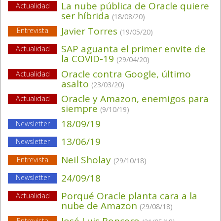
La nube pública de Oracle quiere
Actualidad
ser híbrida
(18/08/20)
Javier Torres
Entrevista
(19/05/20)
SAP aguanta el primer envite de
Actualidad
la COVID-19
(29/04/20)
Oracle contra Google, último
Actualidad
asalto
(23/03/20)
Oracle y Amazon, enemigos para
Actualidad
siempre
(9/10/19)
18/09/19
Newsletter
13/06/19
Newsletter
Neil Sholay
Entrevista
(29/10/18)
24/09/18
Newsletter
Porqué Oracle planta cara a la
Actualidad
nube de Amazon
(29/08/18)
José Luis Roncero
Entrevista