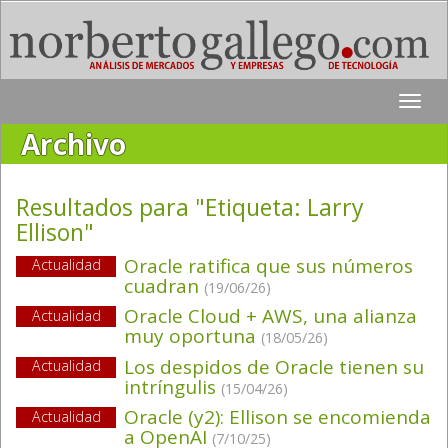
Toggle
naviga
Archivo
Resultados para "Etiqueta:
Larry
Ellison
"
Oracle ratifica que sus números
Actualidad
cuadran
(19/06/26)
Oracle Cloud + AWS, una alianza
Actualidad
muy oportuna
(18/05/26)
Los despidos de Oracle tienen su
Actualidad
intríngulis
(15/04/26)
Oracle (y2): Ellison se encomienda
Actualidad
a OpenAI
(7/10/25)