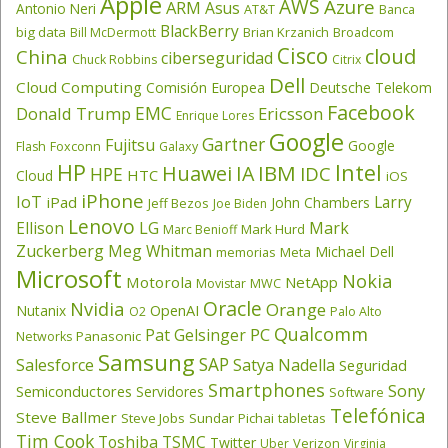
Apple
AWS
Azure
ARM
Asus
Antonio Neri
AT&T
Banca
BlackBerry
big data
Brian Krzanich
Broadcom
Bill McDermott
Cisco
cloud
China
ciberseguridad
Chuck Robbins
Citrix
Dell
Cloud Computing
Comisión Europea
Deutsche Telekom
Facebook
EMC
Donald Trump
Ericsson
Enrique Lores
Google
Gartner
Fujitsu
Google
Flash
Foxconn
Galaxy
HP
Intel
IBM
Huawei
IA
IDC
HPE
HTC
Cloud
iOS
iPhone
IoT
Larry
iPad
John Chambers
Jeff Bezos
Joe Biden
Lenovo
LG
Ellison
Mark
Mark Hurd
Marc Benioff
Zuckerberg
Meg Whitman
Michael Dell
memorias
Meta
Microsoft
Nokia
Motorola
NetApp
Movistar
MWC
Oracle
Nvidia
Orange
OpenAI
Nutanix
O2
Palo Alto
Qualcomm
PC
Pat Gelsinger
Panasonic
Networks
Samsung
SAP
Salesforce
Satya Nadella
Seguridad
Smartphones
Sony
Semiconductores
Servidores
Software
Telefónica
Steve Ballmer
Steve Jobs
Sundar Pichai
tabletas
Tim Cook
Toshiba
TSMC
Twitter
Verizon
Uber
Virginia