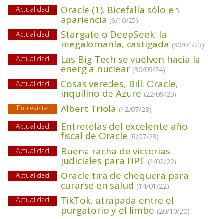
Oracle (1). Bicefalía sólo en
Actualidad
apariencia
(6/10/25)
Stargate o DeepSeek: la
Actualidad
megalomanía, castigada
(30/01/25)
Las Big Tech se vuelven hacia la
Actualidad
energía nuclear
(30/09/24)
Cosas veredes, Bill: Oracle,
Actualidad
inquilino de Azure
(22/09/23)
Albert Triola
Entrevista
(12/07/23)
Entretelas del excelente año
Actualidad
fiscal de Oracle
(6/07/23)
Buena racha de victorias
Actualidad
judiciales para HPE
(1/02/22)
Oracle tira de chequera para
Actualidad
curarse en salud
(14/01/22)
TikTok, atrapada entre el
Actualidad
purgatorio y el limbo
(20/10/20)