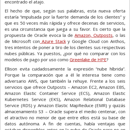
encontrado el atajo.
El hecho de que, según sus palabras, esta nueva oferta
estaría “impulsada por la fuerte demanda de los clientes” y
que es 50 veces más rápida y ofrece decenas de servicios,
es una circunstancia que juega a su favor. Es cierto que la
propuesta de Oracle evoca la de
Amazon, Outposts
, o las
de Microsoft con
Azure Stack
y Google Cloud con Anthos,
tres intentos de poner a tiro de los clientes sus respectivas
nubes públicas. Ya puestos, ¿por qué no comparar con los
modelos de pago por uso como
Greenlake de HPE
?
Ellison evita cuidadosamente la expresión “nube híbrida”.
Porque la comparación que a él le interesa tiene como
adversario AWS, que también la rehuye. Frente a los seis
servicios que ofrece Outposts – Amazon EC2, Amazon EBS,
Amazon Elastic Container Service (ECS), Amazon Elastic
Kubernetes Service (EKS), Amazon Relational Database
Service (RDS) y Amazon Elastic MapReduce (EMR) y quizás
almacenamiento S3 – Oracle supera el medio centenar, con
el atractivo no menor de que entre ellos está su base de
datos autónoma. A fin de cuentas, había ventajas que
estaban disponibles antes en la nube de Oracle pero no en