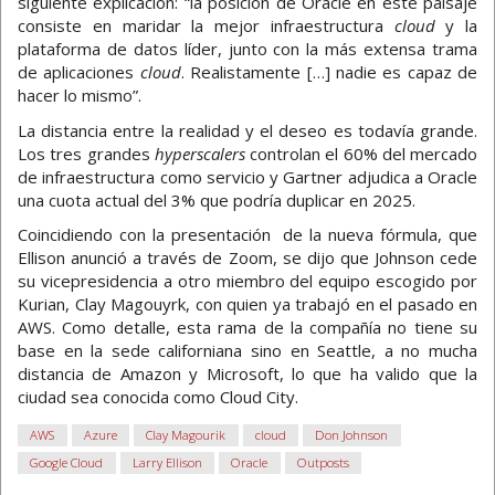
siguiente explicación: “la posición de Oracle en este paisaje
consiste en maridar la mejor infraestructura
cloud
y la
plataforma de datos líder, junto con la más extensa trama
de aplicaciones
cloud
. Realistamente […] nadie es capaz de
hacer lo mismo”.
La distancia entre la realidad y el deseo es todavía grande.
Los tres grandes
hyperscalers
controlan el 60% del mercado
de infraestructura como servicio y Gartner adjudica a Oracle
una cuota actual del 3% que podría duplicar en 2025.
Coincidiendo con la presentación de la nueva fórmula, que
Ellison anunció a través de Zoom, se dijo que Johnson cede
su vicepresidencia a otro miembro del equipo escogido por
Kurian, Clay Magouyrk, con quien ya trabajó en el pasado en
AWS. Como detalle, esta rama de la compañía no tiene su
base en la sede californiana sino en Seattle, a no mucha
distancia de Amazon y Microsoft, lo que ha valido que la
ciudad sea conocida como Cloud City.
AWS
Azure
Clay Magourik
cloud
Don Johnson
Google Cloud
Larry Ellison
Oracle
Outposts