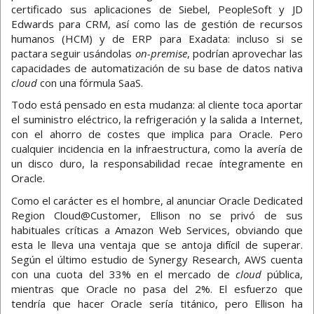
certificado sus aplicaciones de Siebel, PeopleSoft y JD
Edwards para CRM, así como las de gestión de recursos
humanos (HCM) y de ERP para Exadata: incluso si se
pactara seguir usándolas
on-premise
, podrían aprovechar las
capacidades de automatización de su base de datos nativa
cloud
con una fórmula SaaS.
Todo está pensado en esta mudanza: al cliente toca aportar
el suministro eléctrico, la refrigeración y la salida a Internet,
con el ahorro de costes que implica para Oracle. Pero
cualquier incidencia en la infraestructura, como la avería de
un disco duro, la responsabilidad recae íntegramente en
Oracle.
Como el carácter es el hombre, al anunciar Oracle Dedicated
Region Cloud@Customer, Ellison no se privó de sus
habituales críticas a Amazon Web Services, obviando que
esta le lleva una ventaja que se antoja difícil de superar.
Según el último estudio de Synergy Research, AWS cuenta
con una cuota del 33% en el mercado de
cloud
pública,
mientras que Oracle no pasa del 2%. El esfuerzo que
tendría que hacer Oracle sería titánico, pero Ellison ha