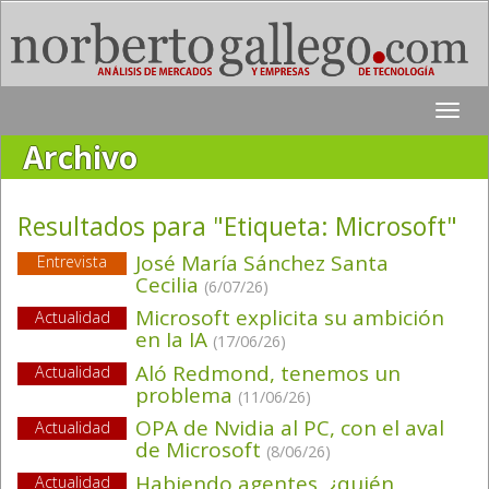
Toggle
naviga
Archivo
Resultados para "Etiqueta:
Microsoft
"
José María Sánchez Santa
Entrevista
Cecilia
(6/07/26)
Microsoft explicita su ambición
Actualidad
en Ia IA
(17/06/26)
Aló Redmond, tenemos un
Actualidad
problema
(11/06/26)
OPA de Nvidia al PC, con el aval
Actualidad
de Microsoft
(8/06/26)
Habiendo agentes, ¿quién
Actualidad