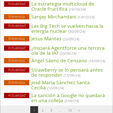
La estrategia multicloud de
Actualidad
Oracle fructifica
(16/10/24)
Sanjay Mirchandani
Entrevista
(14/10/24)
Las Big Tech se vuelven hacia la
Actualidad
energía nuclear
(30/09/24)
Jesus Mantas
Entrevista
(23/09/24)
¿Iniciará Agentforce una tercera
Actualidad
ola de la IA?
(20/09/24)
Ángel Sáenz de Cenzano
Entrevista
(16/09/24)
Strawberry se lo pensará antes
Actualidad
de responder
(13/09/24)
José María Sánchez Santa
Entrevista
Cecilia
(10/09/24)
La sanción a Google no quedará
Actualidad
en una colleja
(5/09/24)
1
2
3
…
13
»