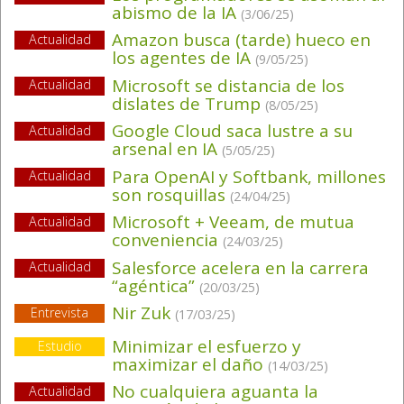
abismo de la IA
(3/06/25)
Amazon busca (tarde) hueco en
Actualidad
los agentes de IA
(9/05/25)
Microsoft se distancia de los
Actualidad
dislates de Trump
(8/05/25)
Google Cloud saca lustre a su
Actualidad
arsenal en IA
(5/05/25)
Para OpenAI y Softbank, millones
Actualidad
son rosquillas
(24/04/25)
Microsoft + Veeam, de mutua
Actualidad
conveniencia
(24/03/25)
Salesforce acelera en la carrera
Actualidad
“agéntica”
(20/03/25)
Nir Zuk
Entrevista
(17/03/25)
Minimizar el esfuerzo y
Estudio
maximizar el daño
(14/03/25)
No cualquiera aguanta la
Actualidad