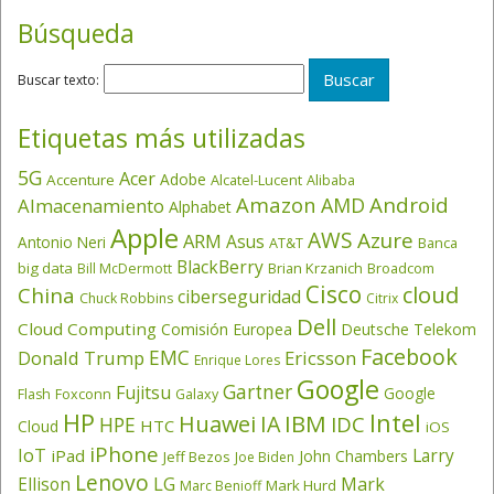
Búsqueda
Buscar texto:
Etiquetas más utilizadas
5G
Acer
Adobe
Accenture
Alcatel-Lucent
Alibaba
Amazon
Android
AMD
Almacenamiento
Alphabet
Apple
AWS
Azure
ARM
Asus
Antonio Neri
AT&T
Banca
BlackBerry
big data
Brian Krzanich
Broadcom
Bill McDermott
Cisco
cloud
China
ciberseguridad
Chuck Robbins
Citrix
Dell
Cloud Computing
Comisión Europea
Deutsche Telekom
Facebook
EMC
Donald Trump
Ericsson
Enrique Lores
Google
Gartner
Fujitsu
Google
Flash
Foxconn
Galaxy
HP
Intel
IBM
Huawei
IA
IDC
HPE
HTC
Cloud
iOS
iPhone
IoT
Larry
iPad
John Chambers
Jeff Bezos
Joe Biden
Lenovo
LG
Ellison
Mark
Mark Hurd
Marc Benioff