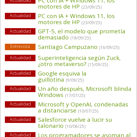
PC con IA + Windows 11, los
Actualidad
motores de HP
(23/09/25)
PC con IA + Windows 11, los
Actualidad
motores de HP
(23/09/25)
GPT-5, el modelo que prometía
Actualidad
demasiado
(18/09/25)
Santiago Campuzano
Entrevista
(16/09/25)
Superinteligencia según Zuck,
Actualidad
¿otro metaverso?
(15/09/25)
Google esquiva la
Actualidad
guillotina
(9/09/25)
Un año después, Microsoft blinda
Actualidad
Windows
(17/07/25)
Microsoft y OpenAI, condenadas
Actualidad
a distanciarse
(10/07/25)
Salesforce vuelve a lucir su
Actualidad
talonario
(10/06/25)
Los programadores se asoman al
Actualidad