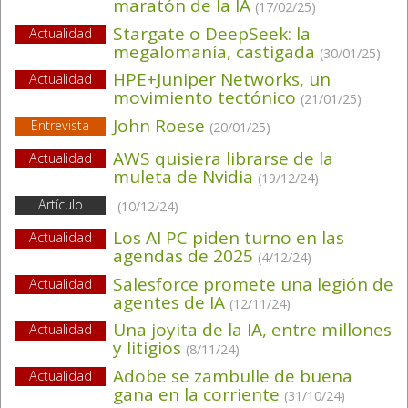
maratón de la IA
(17/02/25)
Stargate o DeepSeek: la
Actualidad
megalomanía, castigada
(30/01/25)
HPE+Juniper Networks, un
Actualidad
movimiento tectónico
(21/01/25)
John Roese
Entrevista
(20/01/25)
AWS quisiera librarse de la
Actualidad
muleta de Nvidia
(19/12/24)
Artículo
(10/12/24)
Los AI PC piden turno en las
Actualidad
agendas de 2025
(4/12/24)
Salesforce promete una legión de
Actualidad
agentes de IA
(12/11/24)
Una joyita de la IA, entre millones
Actualidad
y litigios
(8/11/24)
Adobe se zambulle de buena
Actualidad
gana en la corriente
(31/10/24)