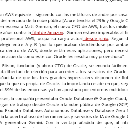
on AWS equivale – siguiendo con las metáforas de andar por casa 
 del mercado de la nube pública [Azure tendría el 23% y Google C
n escena a Matt Garman, el nuevo CEO de AWS, tras los misiles
e años contra la
filial de Amazon
. Garman estuvo impecable: al fi
 profesional AWS, ocupa su cargo actual
desde junio
. Según di
cil elegir entre A y B “por lo que acaban decidiéndose por ambo
tica dentro de AWS, donde están esas aplicaciones, pero necesit
 un acuerdo como este con Oracle les resulta muy provechoso”.
Ellison, fundador (y ahora CTO) de Oracle, se enuncia fácilmen
uta libertad de elección para acceder a los servicios de Oracle
 añadida de que los tres grandes hyperscalers disponen de flot
 la que es propia de Oracle. La importancia reside en que, seg
el 89% de las empresas ya han apostado por entornos multicloud
es, la compañía presentaba Oracle Database @ Google Cloud, q
rgas de trabajo desde Oracle a la nube pública de Google (GCP
omo Exadata Database, Autonomous Database y Database Zero
ría la puerta al uso de herramientas y servicios de IA de Google
 generativa Gemini. Con la ventaja añadida de que, al int