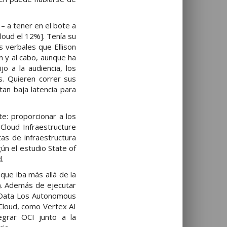
– a tener en el bote a
loud el 12%]. Tenía su
 verbales que Ellison
n y al cabo, aunque ha
jo a la audiencia, los
s. Quieren correr sus
an baja latencia para
te: proporcionar a los
 Cloud Infraestructure
as de infraestructura
ún el estudio State of
.
ue iba más allá de la
). Además de ejecutar
 Data Los Autonomous
 Cloud, como Vertex AI
egrar OCI junto a la