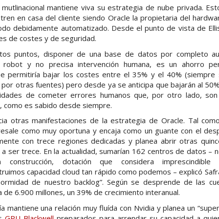
 mutlinacional mantiene viva su estrategia de nube privada. Es
ren en casa del cliente siendo Oracle la propietaria del hardw
todo debidamente automatizado. Desde el punto de vista de Ellis
es de costes y de seguridad.
tos puntos, disponer de una base de datos por completo a
 robot y no precisa intervención humana, es un ahorro per
 permitiría bajar los costes entre el 35% y el 40% (siempre 
s por otras fuentes) pero desde ya se anticipa que bajarán al 50
bilidades de cometer errores humanos que, por otro lado, son 
, como es sabido desde siempre.
ia otras manifestaciones de la estrategia de Oracle. Tal como
resale como muy oportuna y encaja como un guante con el des
mente con trece regiones dedicadas y planea abrir otras qui
a ser trece. En la actualidad, sumarían 162 centros de datos –
construcción, dotación que considera imprescindibl
struimos capacidad cloud tan rápido como podemos – explicó Safr
normidad de nuestro backlog”. Según se desprende de las cuen
a de 6.900 millones, un 39% de crecimiento interanual.
 mantiene una relación muy fluída con Nvidia y planea un “supe
es
GPU Blackwell
preparados para arrendar su capacidad a quien