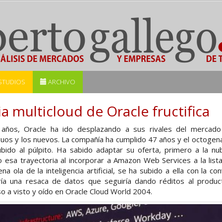
STUDIOS
ARCHIVO
ia multicloud de Oracle fructifica
 años, Oracle ha ido desplazando a sus rivales del mercad
iguos y los nuevos. La compañía ha cumplido 47 años y el octogenar
ubido al púlpito. Ha sabido adaptar su oferta, primero a la n
o esa trayectoria al incorporar a Amazon Web Services a la list
na ola de la inteligencia artificial, se ha subido a ella con la co
aría una resaca de datos que seguiría dando réditos al produc
so a visto y oído en Oracle Cloud World 2004.