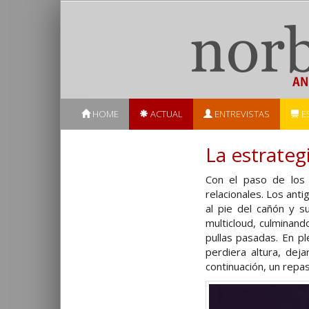
HOME
ACTUAL
ENTREVISTAS
E
La estrateg
Con el paso de los
relacionales. Los ant
al pie del cañón y s
multicloud, culminand
pullas pasadas. En ple
perdiera altura, dej
continuación, un repa