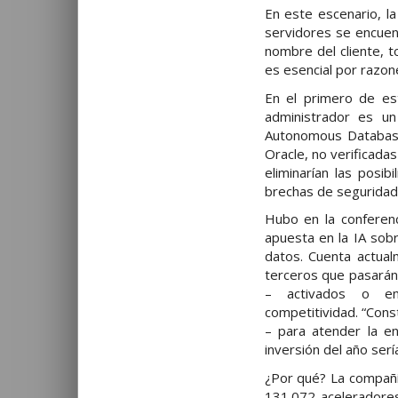
En este escenario, la
servidores se encuent
nombre del cliente, 
es esencial por razon
En el primero de es
administrador es un
Autonomous Database
Oracle, no verificada
eliminarían las posi
brechas de seguridad
Hubo en la conferenc
apuesta en la IA sob
datos. Cuenta actual
terceros que pasarán 
– activados o en 
competitividad. “Con
– para atender la e
inversión del año serí
¿Por qué? La compañía
131.072 acelerador