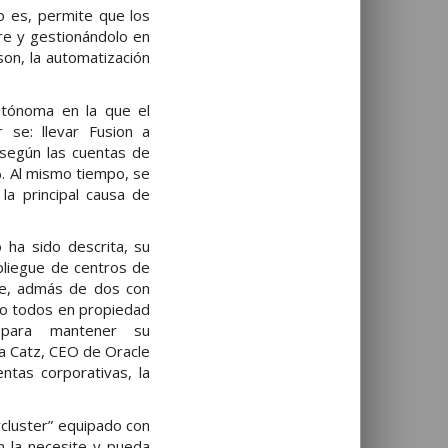
to es, permite que los
are y gestionándolo en
on, la automatización
utónoma en la que el
 se: llevar Fusion a
según las cuentas de
%. Al mismo tiempo, se
la principal causa de
 ha sido descrita, su
pliegue de centros de
nce, admás de dos con
 no todos en propiedad
e para mantener su
a Catz, CEO de Oracle
tas corporativas, la
rcluster” equipado con
 la necesite y pueda