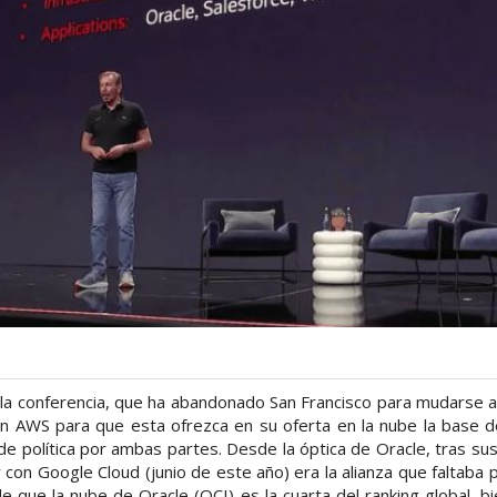
e la conferencia, que ha abandonado San Francisco para mudarse a
n AWS para que esta ofrezca en su oferta en la nube la base
de política por ambas partes. Desde la óptica de Oracle, tras s
 con Google Cloud (junio de este año) era la alianza que faltaba pa
 que la nube de Oracle (OCI) es la cuarta del ranking global, b