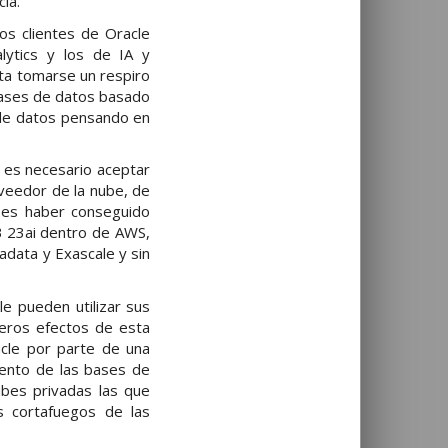
ia.
os clientes de Oracle
lytics y los de IA y
ta tomarse un respiro
bases de datos basado
 de datos pensando en
o es necesario aceptar
oveedor de la nube, de
, es haber conseguido
B 23ai dentro de AWS,
adata y Exascale y sin
le pueden utilizar sus
meros efectos de esta
cle por parte de una
iento de las bases de
ubes privadas las que
s cortafuegos de las