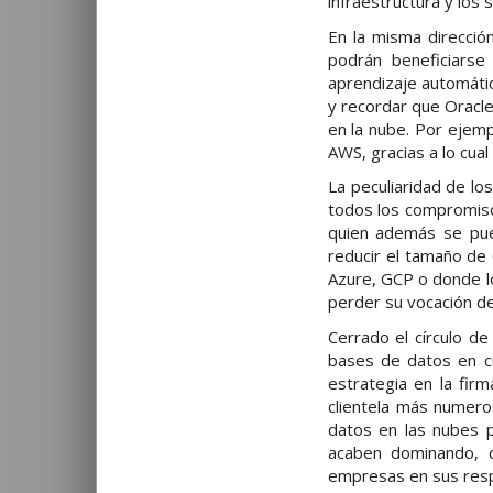
infraestructura y los 
En la misma direcció
podrán beneficiarse
aprendizaje automáti
y recordar que Oracl
en la nube. Por ejem
AWS, gracias a lo cua
La peculiaridad de lo
todos los compromisos
quien además se pued
reducir el tamaño de
Azure, GCP o donde lo
perder su vocación d
Cerrado el círculo de
bases de datos en cu
estrategia en la fi
clientela más numero
datos en las nubes p
acaben dominando, d
empresas en sus resp