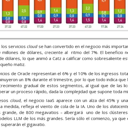
 los servicios
cloud
se han convertido en el negocio más importa
0 millones de dólares, creciente al ritmo del 7%. El beneficio
de dólares, lo que animó a Catz a calificar como sobresaliente es
equeño matiz.
vicios de Oracle representan el 6% y el 10% de los ingresos tot
nuyeron un 8% durante el trimestre, por lo que todo indica que 
crecimiento gradual de estos segmentos, al igual que de las li
erar un proceso rápido, dada la complejidad que supone toda mi
resos
cloud,
el negocio IaaS aparece con un alza del 45% y una
a medida, refleja el viento de cola de la IA. Uno de los
datacent
s grande, de 800 megavatios – albergará uno de los clústeres
delos LLM de los más grandes. Sería sólo el comienzo, ya que 
superarán el gigavatio.