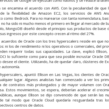
servicios de Google se ejecutan como nativos y se reduce la latenc
n se encamina el acuerdo con AWS. Con la peculiaridad de que l
 de la flexibilidad de Amazon EC2, los servicios de AWS Ana
co como Bedrock. Para no marearse con tanta nomenclatura, bas
e no ha sido ni mucho menos el primero en llegar al mercado de 
plo, MongoDB diseñó desde el principio sus productos de base
l sus ingresos por este concepto crecen al ritmo del 27%.
s acuerdos de Oracle con los tres hyperscalers reside en que n
: ni los de rendimiento ni los operativos o comerciales, del pr
en requerir todas sus capacidades. La clave, explicó Ellison
 OCI lo suficiente como para que sea posible incrustar Oracle D
 desee el cliente. Utilizando, ha de quedar claro, clústeres de Ex
e autonomía.
 hyperscalers, apuntó Ellison en Las Vegas, los clientes de Orac
alquier lugar. Algunos analistas han comenzado a ver los pri
rma de contratos más prolongados y de mayor volumen con Ora
sa. Estos movimientos, se espera, deberían acelerar el crecim
úblicas, aunque Ellison se dijo convencido de que serán las n
e tal modo que Oracle Cloud quedaría resguardada tras lo
ectivos centros de datos.