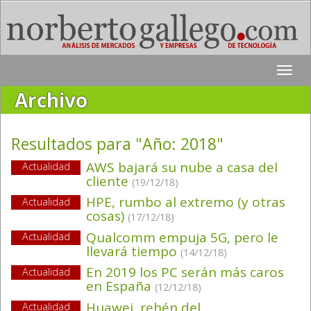
Toggle
naviga
Archivo
Resultados para "Año:
2018
"
AWS bajará su nube a casa del
Actualidad
cliente
(19/12/18)
HPE, rumbo al extremo (y otras
Actualidad
cosas)
(17/12/18)
Qualcomm empuja 5G, pero le
Actualidad
llevará tiempo
(14/12/18)
En 2019 los PC serán más caros
Actualidad
en España
(12/12/18)
Huawei, rehén del
Actualidad