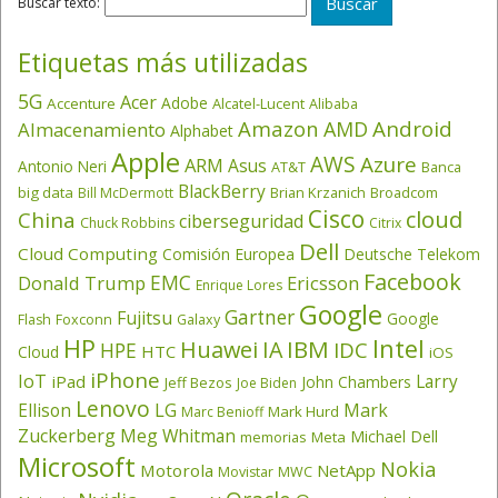
Buscar texto:
Etiquetas más utilizadas
5G
Acer
Adobe
Accenture
Alcatel-Lucent
Alibaba
Amazon
Android
AMD
Almacenamiento
Alphabet
Apple
AWS
Azure
ARM
Asus
Antonio Neri
AT&T
Banca
BlackBerry
big data
Brian Krzanich
Broadcom
Bill McDermott
Cisco
cloud
China
ciberseguridad
Chuck Robbins
Citrix
Dell
Cloud Computing
Comisión Europea
Deutsche Telekom
Facebook
EMC
Donald Trump
Ericsson
Enrique Lores
Google
Gartner
Fujitsu
Google
Flash
Foxconn
Galaxy
HP
Intel
IBM
Huawei
IA
IDC
HPE
HTC
Cloud
iOS
iPhone
IoT
Larry
iPad
John Chambers
Jeff Bezos
Joe Biden
Lenovo
LG
Ellison
Mark
Mark Hurd
Marc Benioff
Zuckerberg
Meg Whitman
Michael Dell
memorias
Meta
Microsoft
Nokia
Motorola
NetApp
Movistar
MWC