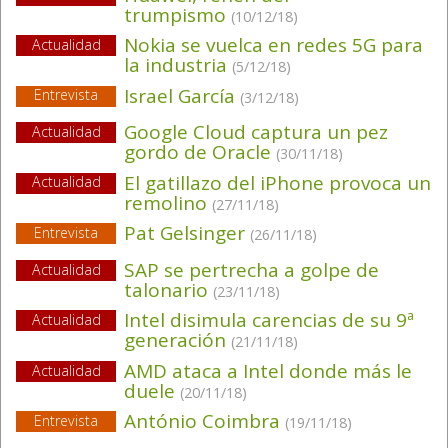
trumpismo
(10/12/18)
Nokia se vuelca en redes 5G para
Actualidad
la industria
(5/12/18)
Israel García
Entrevista
(3/12/18)
Google Cloud captura un pez
Actualidad
gordo de Oracle
(30/11/18)
El gatillazo del iPhone provoca un
Actualidad
remolino
(27/11/18)
Pat Gelsinger
Entrevista
(26/11/18)
SAP se pertrecha a golpe de
Actualidad
talonario
(23/11/18)
Intel disimula carencias de su 9ª
Actualidad
generación
(21/11/18)
AMD ataca a Intel donde más le
Actualidad
duele
(20/11/18)
António Coimbra
Entrevista
(19/11/18)