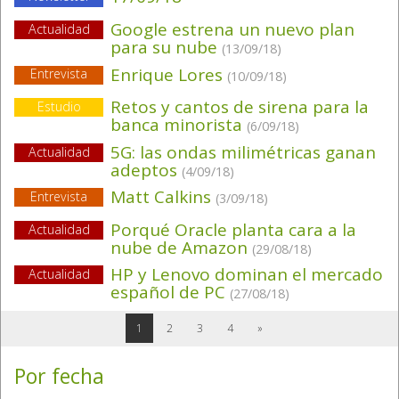
Google estrena un nuevo plan
Actualidad
para su nube
(13/09/18)
Enrique Lores
Entrevista
(10/09/18)
Retos y cantos de sirena para la
Estudio
banca minorista
(6/09/18)
5G: las ondas milimétricas ganan
Actualidad
adeptos
(4/09/18)
Matt Calkins
Entrevista
(3/09/18)
Porqué Oracle planta cara a la
Actualidad
nube de Amazon
(29/08/18)
HP y Lenovo dominan el mercado
Actualidad
español de PC
(27/08/18)
1
2
3
4
»
Por fecha