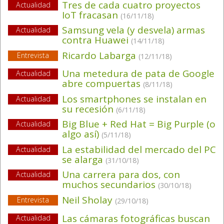
Tres de cada cuatro proyectos
Actualidad
IoT fracasan
(16/11/18)
Samsung vela (y desvela) armas
Actualidad
contra Huawei
(14/11/18)
Ricardo Labarga
Entrevista
(12/11/18)
Una metedura de pata de Google
Actualidad
abre compuertas
(8/11/18)
Los smartphones se instalan en
Actualidad
su recesión
(6/11/18)
Big Blue + Red Hat = Big Purple (o
Actualidad
algo así)
(5/11/18)
La estabilidad del mercado del PC
Actualidad
se alarga
(31/10/18)
Una carrera para dos, con
Actualidad
muchos secundarios
(30/10/18)
Neil Sholay
Entrevista
(29/10/18)
Las cámaras fotográficas buscan
Actualidad