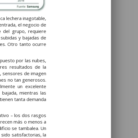
aca lechera inagotable,
entrada, el negocio de
 del grupo, requiere
s subidas y bajadas de
es. Otro tanto ocurre
puesto por las nubes,
res resultados de la
s, sensores de imagen
nes no tan generosos.
almente un excelente
bajada, mientras las
o tienen tanta demanda
utivo – los dos rasgos
 crecen más o menos a
ificio se tambalea. Un
ido satisfactorias, la