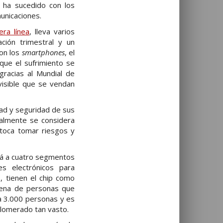
o ha sucedido con los
unicaciones.
ra línea
, lleva varios
ción trimestral y un
con los
smartphones
, el
que el sufrimiento se
gracias al Mundial de
visible que se vendan
idad y seguridad de sus
ralmente se considera
 toca tomar riesgos y
ará a cuatro segmentos
es electrónicos para
, tienen el chip como
cena de personas que
a 3.000 personas y es
lomerado tan vasto.