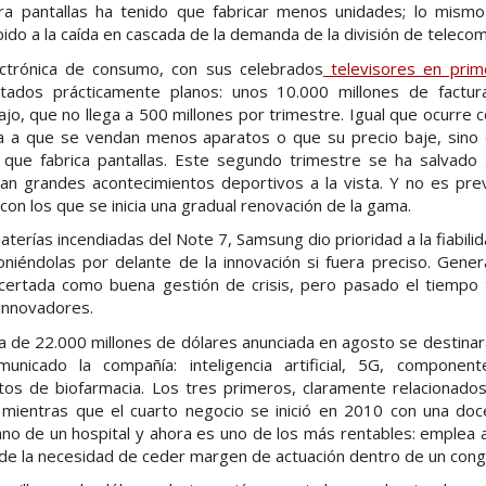
tra pantallas ha tenido que fabricar menos unidades; lo mism
do a la caída en cascada de la demanda de la división de telecom
ectrónica de consumo, con sus celebrados
televisores en prime
ltados prácticamente planos: unos 10.000 millones de factura
ajo, que no llega a 500 millones por trimestre. Igual que ocurre 
a a que se vendan menos aparatos o que su precio baje, sino 
ón que fabrica pantallas. Este segundo trimestre se ha salvado 
an grandes acontecimientos deportivos a la vista. Y no es pre
on los que se inicia una gradual renovación de la gama.
baterías incendiadas del Note 7, Samsung dio prioridad a la fiabil
oniéndolas por delante de la innovación si fuera preciso. Gene
acertada como buena gestión de crisis, pero pasado el tiempo
innovadores.
da de 22.000 millones de dólares anunciada en agosto se destin
unicado la compañía: inteligencia artificial, 5G, component
os de biofarmacia. Los tres primeros, claramente relacionados
mientras que el cuarto negocio se inició en 2010 con una do
ano de un hospital y ahora es uno de los más rentables: emplea 
de la necesidad de ceder margen de actuación dentro de un cong