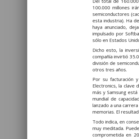
Del total de 160.000
100.000 millones irá
semiconductores (c
esta industria). Ha d
haya anunciado, deja
impulsado por Softba
sólo en Estados Unid
Dicho esto, la inver
compañía invirtió 35.
división de semicondu
otros tres años.
Por su facturación y
Electronics, la clav
más y Samsung está e
mundial de capacida
lanzado a una carrera
memorias. El resultado
Todo indica, en conse
muy meditada. Puede 
comprometida en 202