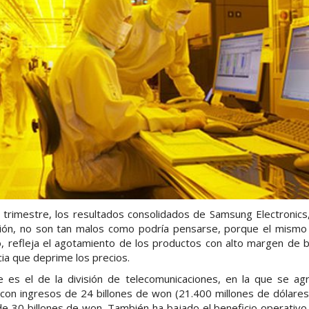
o trimestre, los resultados consolidados de Samsung Electronic
ción, no son tan malos como podría pensarse, porque el mism
, refleja el agotamiento de los productos con alto margen de b
a que deprime los precios.
 es el de la división de telecomunicaciones, en la que se ag
 con ingresos de 24 billones de won (21.400 millones de dólares
e 30 billones de won. También ha bajado el beneficio operativo, 