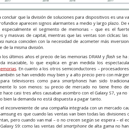
a concluir que la división de soluciones para dispositivos es una v
ofundice aparecen signos alarmantes a medio y largo plazo. De 
 especialmente el segmento de memorias – que es el fuerte
s y masivas de capital, mientras que las ventas son cíclicas: la
casi nunca coinciden con la necesidad de acometer más inversion
te de la misma división.
n los últimos años el precio de las memorias DRAM y
flash
se ha 
a insaciable, lo que explica en gran medida los espectacula
memorias
. En cuanto a los otros semiconductores – procesadore
 también se han vendido muy bien y a alto precio pero con márge
o para televisores como para
smartphones
han sido tradicion
amente lo son menos: su precio de mercado no tiene freno de 
que hace casi tres años causaban asombro con el Galaxy S7, ya n
o bien la demanda no está dispuesta a pagar tanto.
z el inconveniente de una compañía integrada con un mercado ca
Samsung es que cuando las ventas van bien todas las divisiones
entan, pero cuando van mal – o no crecen según se espera – el ed
 Galaxy S9: como las ventas del
smartphone
de alta gama no han s