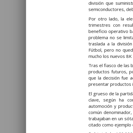
división que suminis
semiconductores, debi
Por otro lado, la el
trimestres con resu
beneficio operativo b
problema no se limit
traslada a la divisi
Fútbol, pero no qued
mucho los nuevos 8K c
Tras el fiasco de las 
productos futuros, p
que la decisión fue 
presentar productos 
El grueso de la parti
clave, según ha com
automoción y product
común denominador, 
trabajaban en un sót
citado como ejemplo 