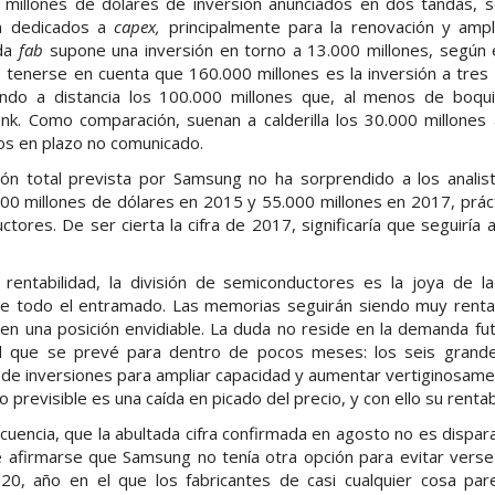
 millones de dólares de inversión anunciados en dos tandas, 
n dedicados a
capex,
principalmente para la renovación y ampl
ada
fab
supone una inversión en torno a 13.000 millones, según 
e tenerse en cuenta que 160.000 millones es la inversión a tre
ndo a distancia los 100.000 millones que, al menos de boquill
nk. Como comparación, suenan a calderilla los 30.000 millones
os en plazo no comunicado.
sión total prevista por Samsung no ha sorprendido a los analist
000 millones de dólares en 2015 y 55.000 millones en 2017, prá
ctores. De ser cierta la cifra de 2017, significaría que seguiría 
 rentabilidad, la división de semiconductores es la joya de
e de todo el entramado. Las memorias seguirán siendo muy rent
n una posición envidiable. La duda no reside en la demanda fut
d que se prevé para dentro de pocos meses: los seis grande
 de inversiones para ampliar capacidad y aumentar vertiginosame
 previsible es una caída en picado del precio, y con ello su rentab
cuencia, que la abultada cifra confirmada en agosto no es dispa
afirmarse que Samsung no tenía otra opción para evitar verse
0, año en el que los fabricantes de casi cualquier cosa par