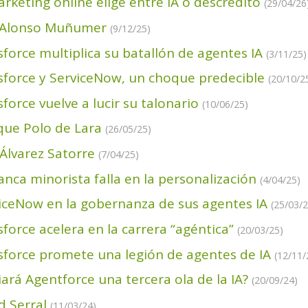
arketing online elige entre IA o descrédito
(29/04/26
 Alonso Muñumer
(9/12/25)
sforce multiplica su batallón de agentes IA
(3/11/25)
sforce y ServiceNow, un choque predecible
(20/10/2
sforce vuelve a lucir su talonario
(10/06/25)
que Polo de Lara
(26/05/25)
 Álvarez Satorre
(7/04/25)
anca minorista falla en la personalización
(4/04/25)
iceNow en la gobernanza de sus agentes IA
(25/03/2
sforce acelera en la carrera “agéntica”
(20/03/25)
sforce promete una legión de agentes de IA
(12/11/
ciará Agentforce una tercera ola de la IA?
(20/09/24)
d Serral
(11/03/24)