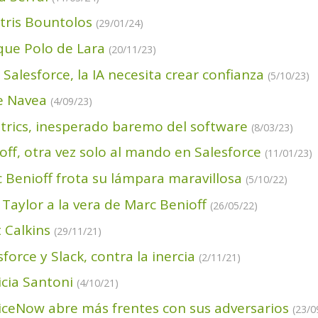
tris Bountolos
(29/01/24)
que Polo de Lara
(20/11/23)
 Salesforce, la IA necesita crear confianza
(5/10/23)
e Navea
(4/09/23)
trics, inesperado baremo del software
(8/03/23)
off, otra vez solo al mando en Salesforce
(11/01/23)
 Benioff frota su lámpara maravillosa
(5/10/22)
 Taylor a la vera de Marc Benioff
(26/05/22)
 Calkins
(29/11/21)
sforce y Slack, contra la inercia
(2/11/21)
icia Santoni
(4/10/21)
iceNow abre más frentes con sus adversarios
(23/0