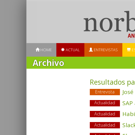
HOME
ACTUAL
ENTREVISTAS
E
Archivo
Resultados pa
José
Entrevista
SAP 
Actualidad
Habi
Actualidad
Slac
Actualidad