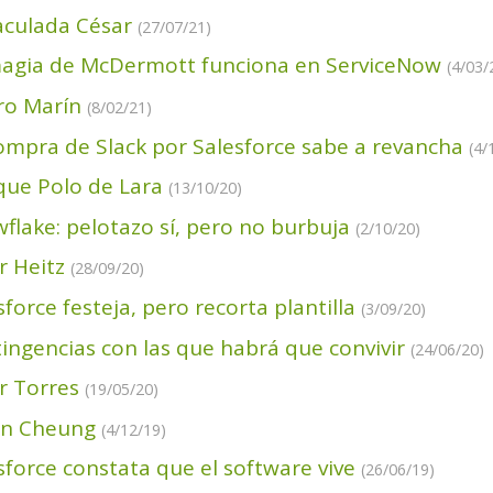
culada César
(27/07/21)
agia de McDermott funciona en ServiceNow
(4/03/
ro Marín
(8/02/21)
ompra de Slack por Salesforce sabe a revancha
(4/
que Polo de Lara
(13/10/20)
flake: pelotazo sí, pero no burbuja
(2/10/20)
er Heitz
(28/09/20)
sforce festeja, pero recorta plantilla
(3/09/20)
ingencias con las que habrá que convivir
(24/06/20)
er Torres
(19/05/20)
an Cheung
(4/12/19)
sforce constata que el software vive
(26/06/19)