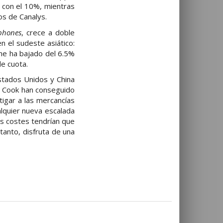
 con el 10%, mientras
os de Canalys.
phones
, crece a doble
 el sudeste asiático:
one ha bajado del 6.5%
e cuota.
Estados Unidos y China
m Cook han conseguido
igar a las mercancías
alquier nueva escalada
es costes tendrían que
tanto, disfruta de una