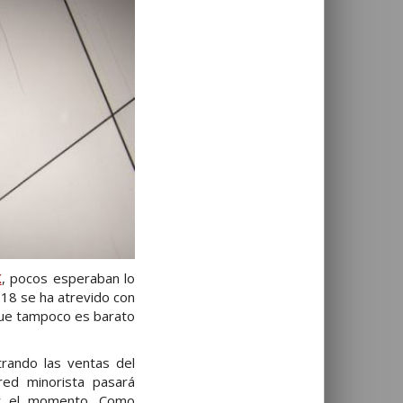
X
, pocos esperaban lo
018 se ha atrevido con
que tampoco es barato
rando las ventas del
red minorista pasará
or el momento. Como