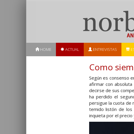
HOME
ACTUAL
ENTREVISTAS
E
Como siempr
Según es consenso en
afirmar con absoluta
decirse de sus compet
ha perdido el segun
persigue la cuota de 
temido listón de lo
inquieta por el precio