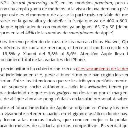
 NPU (
neural processing unit
) en los modelos
premium
, pero 
con una amplia gama de modelos. A la vista de una demanda prá
 que este es el momento de atacar la parte más rentable del me
rarse en la gama alta y desdeñar la franja que va de 400 a 600
a que Apple atiende con modelos ya antiguos: 6S, 7 y SE [de he
epresenta el 46% de las ventas de
smartphones
de Apple].
es terreno preferido de caza de las marcas chinas Huawei, Op
s décimas de cuota de mercado, el terceto chino ha crecido s
 13,3% y Xiaomi del 5,8% al 8,6%. Atención: Apple lleva 
o número total de las variantes del iPhone.
 precio unitario ha cubierto con creces
el estancamiento de la d
e indefinidamente. Y, pese al buen ritmo que han cogido los ser
plotar. Entre las intenciones que se le atribuyen periódicament
sta un supuesto coche autónomo – sólo los
wearables
tienen p
a particularidad de que estos
gadgets
no destacan por el margen
s, de ahí que ahora se ponga énfasis en la salud personal. A saber
bre el futuro inmediato de Apple se originan en China y los m
sa vivamente retener usuarios en el gigante asiático, donde hay
y frenar a las marcas locales, que conocen mejor a la pobla
sacando móviles de calidad a precios competitivos. Es verdad q