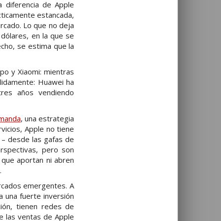
a diferencia de Apple
cticamente estancada,
rcado. Lo que no deja
 dólares, en la que se
cho, se estima que la
po y Xiaomi: mientras
ólidamente: Huawei ha
tres años vendiendo
emanda
, una estrategia
vicios, Apple no tiene
e – desde las gafas de
erspectivas, pero son
 que aportan ni abren
.
ercados emergentes. A
a una fuerte inversión
ción, tienen redes de
ue las ventas de Apple