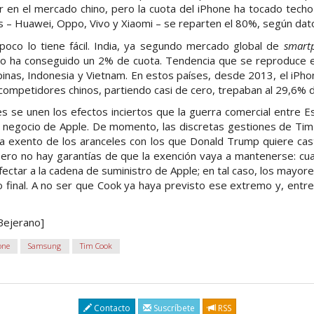
r en el mercado chino, pero la cuota del iPhone ha tocado techo
s – Huawei, Oppo, Vivo y Xiaomi – se reparten el 80%, según dat
poco lo tiene fácil. India, ya segundo mercado global de
smart
ólo ha conseguido un 2% de cuota. Tendencia que se reproduce en
ilipinas, Indonesia y Vietnam. En estos países, desde 2013, el iPh
competidores chinos, partiendo casi de cero, trepaban al 29,6% d
s se unen los efectos inciertos que la guerra comercial entre 
l negocio de Apple. De momento, las discretas gestiones de Ti
a exento de los aranceles con los que Donald Trump quiere cast
Pero no hay garantías de que la exención vaya a mantenerse: cu
afectar a la cadena de suministro de Apple; en tal caso, los mayor
io final. A no ser que Cook ya haya previsto ese extremo y, entre
Bejerano]
one
Samsung
Tim Cook
Contacto
Suscríbete
RSS