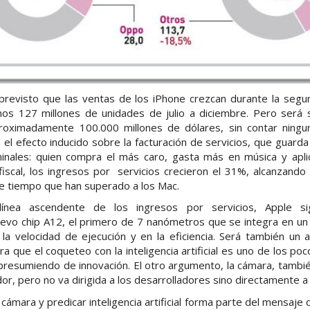
 previsto que las ventas de los iPhone crezcan durante la segu
nos 127 millones de unidades de julio a diciembre. Pero será s
oximadamente 100.000 millones de dólares, sin contar ningun
n el efecto inducido sobre la facturación de servicios, que guarda
minales: quien compra el más caro, gasta más en música y aplic
iscal, los ingresos por servicios crecieron el 31%, alcanzando
te tiempo que han superado a los Mac.
 línea ascendente de los ingresos por servicios, Apple 
uevo chip A12, el primero de 7 nanómetros que se integra en un 
la velocidad de ejecución y en la eficiencia. Será también un 
ra que el coqueteo con la inteligencia artificial es uno de los poc
 presumiendo de innovación. El otro argumento, la cámara, tamb
or, pero no va dirigida a los desarrolladores sino directamente a 
 cámara y predicar inteligencia artificial forma parte del mensaj