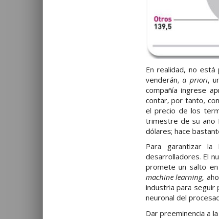
En realidad, no está
venderán,
a priori
, u
compañía ingrese apr
contar, por tanto, co
el precio de los ter
trimestre de su año f
dólares; hace bastan
Para garantizar la
desarrolladores. El n
promete un salto en 
machine learning,
aho
industria para seguir
neuronal del procesad
Dar preeminencia a la