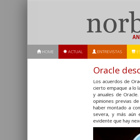
HOME
ACTUAL
ENTREVISTAS
E
Oracle desc
Los acuerdos de Orac
cierto empaque a lo l
y anuales de Oracle.
opiniones previas de
haber montado a cont
severa, y más aún e
evidente que hay nexo