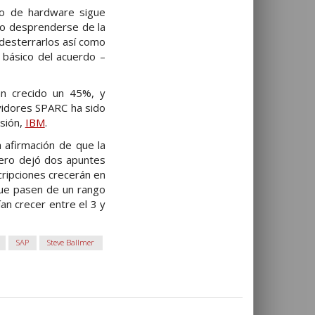
io de hardware sigue
ido desprenderse de la
desterrarlos así como
 básico del acuerdo –
an crecido un 45%, y
rvidores SPARC ha sido
esión,
IBM
.
a afirmación de que la
Pero dejó dos apuntes
cripciones crecerán en
que pasen de un rango
an crecer entre el 3 y
SAP
Steve Ballmer