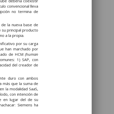
 nube debería coexistir
ulo convencional lleva
ipción no termina de
e de la nueva base de
 su principal producto
o a la propia.
nificativo por su carga
que han marchado por
ercado de HCM
(human
 comunes: 1) SAP, con
nacidad del creador de
mente duro con ambos
 a más que la suma de
 en la modalidad SaaS,
odo, con intención de
e en lugar del de su
machacar: Siemens ha