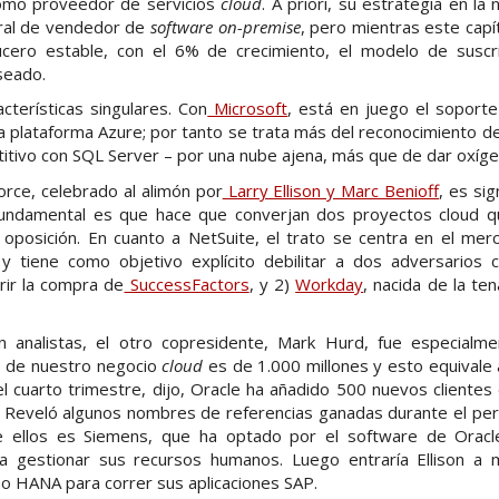
omo proveedor de servicios
cloud
. A priori, su estrategia en la
ural de vendedor de
software
on-premise
, pero mientras este capít
ucero estable, con el 6% de crecimiento, el modelo de suscr
seado.
cterísticas singulares. Con
Microsoft
, está en juego el soport
a plataforma Azure; por tanto se trata más del reconocimiento de
tivo con SQL Server – por una nube ajena, más que de dar oxígen
orce, celebrado al alimón por
Larry Ellison y Marc Benioff
, es sig
 fundamental es que hace que converjan dos proyectos cloud 
 oposición. En cuanto a NetSuite, el trato se centra en el m
 y tiene como objetivo explícito debilitar a dos adversarios
erir la compra de
SuccessFactors
, y 2)
Workday
, nacida de la te
on analistas, el otro copresidente, Mark Hurd, fue especial
mo de nuestro negocio
cloud
es de 1.000 millones y esto equivale
 cuarto trimestre, dijo, Oracle ha añadido 500 nuevos clientes
 Reveló algunos nombres de referencias ganadas durante el perí
 ellos es Siemens, que ha optado por el software de Oracl
a gestionar sus recursos humanos. Luego entraría Ellison a 
o HANA para correr sus aplicaciones SAP.