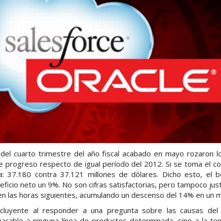
 del cuarto trimestre del año fiscal acabado en mayo rozaron l
e progreso respecto de igual período del 2012. Si se toma el conj
: 37.180 contra 37.121 millones de dólares. Dicho esto, el b
ficio neto un 9%. No son cifras satisfactorias, pero tampoco just
en las horas siguientes, acumulando un descenso del 14% en un 
oncluyente al responder a una pregunta sobre las causas del
hacable a ninguna línea de productos determinada, sino a la te