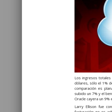
Los ingresos totales
dólares, sólo el 1% d
comparación es plana
subido un 7% y el bene
Oracle cayera un 9% 
Larry Ellison fue c
facturación: no es ac