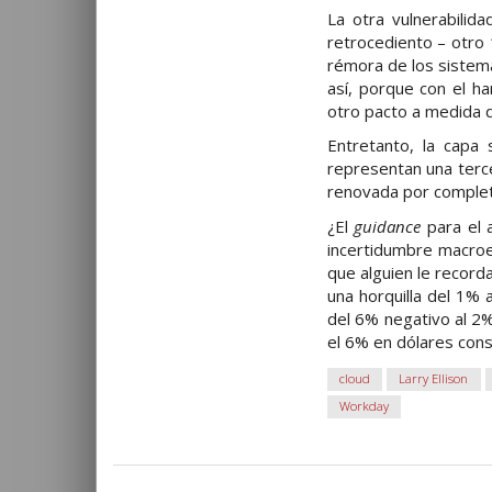
La otra vulnerabili
retrocediento – otro 
rémora de los sistem
así, porque con el h
otro pacto a medida 
Entretanto, la capa
representan una terc
renovada por completo
¿El
guidance
para el a
incertidumbre macroe
que alguien le record
una horquilla del 1%
del 6% negativo al 2%
el 6% en dólares cons
cloud
Larry Ellison
Workday