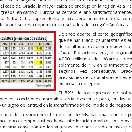
el caso de Oracle, la mayor caída se produjo en la región Asia Pa
ngresos; en cambio, Europa ha cerrado el año satisfactoriamente,
jo Safra Catz, copresidenta y directora financiera de la comp
, y por su peso deprimió los resultados de la región Américas.
Dejando aparte el corte geográfico
que se han fijado los analistas es el
de resultados denomina «nuevo sof
cloud
«. Por primera vez, el segment
4.000 millones de dólares, pe
solamente del 1% en el trimestre y
segunda vez consecutiva, Orac
previsiones de los analistas en este
en bolsa la decepción.
El 52% de los ingresos de softw
 que en condiciones normales sería excelente pero, en las ac
un signo de lentitud en la transformación del modelo de negocio
fondo de la sorprendente decisión de hilvanar una serie de 
hace poco tiempo casi no había interlocución posible. Los mov
a misma convicción de los analistas: lo tendrá crudo si insiste 