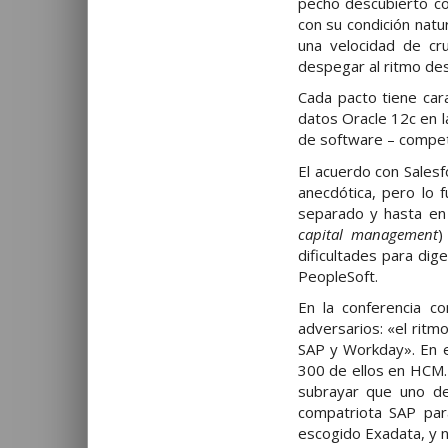
pecho descubierto c
con su condición nat
una velocidad de cr
despegar al ritmo de
Cada pacto tiene cara
datos Oracle 12c en l
de software – competi
El acuerdo con Salesf
anecdótica, pero lo
separado y hasta en
capital management
)
dificultades para dig
PeopleSoft.
En la conferencia c
adversarios: «el rit
SAP y Workday». En el
300 de ellos en HCM.
subrayar que uno de
compatriota SAP par
escogido Exadata, y n