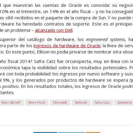
dad que muestran las cuentas de Oracle es conocida: su negoc
10% en el trimestre, un 14% en el año fiscal – y no ha consegu
as x86 recibidos en el paquete de la compra de Sun. Y no puede 
ardware ha heredado contratos de soporte. Este es el principio
de un problema –
alcanzado con Dell
.
 superior del catálogo de hardware, los
engineered systems
, h
era parte de los
ingresos de hardware de Oracle
; la línea de se
. En este punto, Ellison no podía privarse de nombrar otra obs
ño fiscal 2014? Safra Catz fue circunspecta, muy en línea con l
conómica tapa la visibilidad sobre los resultados potenciales. 
ará con toda probabilidad: los ingresos por nuevo software y sus
 al 9%, y los generados por productos de hardware se espera 
 positivo. En los resultados totales, los ingresos de Oracle podrí
tantes.
Marc Benioff
Mark Hurd
Microsoft
NetSuite
Safra Catz
Salesforce