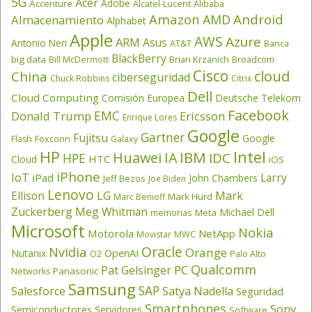
5G
Acer
Adobe
Accenture
Alcatel-Lucent
Alibaba
Amazon
Android
AMD
Almacenamiento
Alphabet
Apple
AWS
Azure
ARM
Asus
Antonio Neri
AT&T
Banca
BlackBerry
big data
Brian Krzanich
Broadcom
Bill McDermott
Cisco
cloud
China
ciberseguridad
Chuck Robbins
Citrix
Dell
Cloud Computing
Comisión Europea
Deutsche Telekom
Facebook
EMC
Donald Trump
Ericsson
Enrique Lores
Google
Gartner
Fujitsu
Google
Flash
Foxconn
Galaxy
HP
Intel
IBM
Huawei
IA
IDC
HPE
HTC
Cloud
iOS
iPhone
IoT
Larry
iPad
John Chambers
Jeff Bezos
Joe Biden
Lenovo
LG
Ellison
Mark
Mark Hurd
Marc Benioff
Zuckerberg
Meg Whitman
Michael Dell
memorias
Meta
Microsoft
Nokia
Motorola
NetApp
Movistar
MWC
Oracle
Nvidia
Orange
OpenAI
Nutanix
O2
Palo Alto
Qualcomm
PC
Pat Gelsinger
Panasonic
Networks
Samsung
SAP
Salesforce
Satya Nadella
Seguridad
Smartphones
Sony
Semiconductores
Servidores
Software