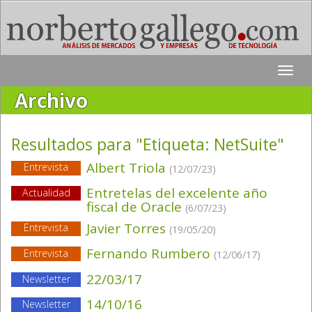
Toggle
naviga
Archivo
Resultados para "Etiqueta:
NetSuite
"
Albert Triola
Entrevista
(12/07/23)
Entretelas del excelente año
Actualidad
fiscal de Oracle
(6/07/23)
Javier Torres
Entrevista
(19/05/20)
Fernando Rumbero
Entrevista
(12/06/17)
22/03/17
Newsletter
14/10/16
Newsletter