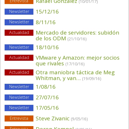
Rafael González
Entrevista
(10/01/17)
15/12/16
Newsletter
8/11/16
Newsletter
Mercado de servidores: subidón
Actualidad
de los ODM
(21/10/16)
18/10/16
Newsletter
VMware y Amazon: mejor socios
Actualidad
que rivales
(17/10/16)
Otra maniobra táctica de Meg
Actualidad
Whitman, y van…
(19/09/16)
1/08/16
Newsletter
27/07/16
Newsletter
17/05/16
Newsletter
Steve Zivanic
Entrevista
(9/05/16)
Doron Kempel
Entrevista