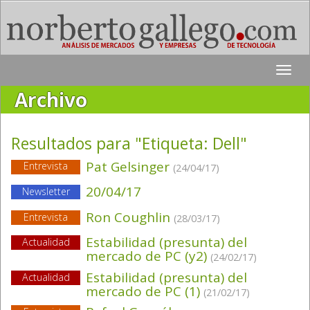
Toggle
naviga
Archivo
Resultados para "Etiqueta:
Dell
"
Pat Gelsinger
Entrevista
(24/04/17)
20/04/17
Newsletter
Ron Coughlin
Entrevista
(28/03/17)
Estabilidad (presunta) del
Actualidad
mercado de PC (y2)
(24/02/17)
Estabilidad (presunta) del
Actualidad
mercado de PC (1)
(21/02/17)