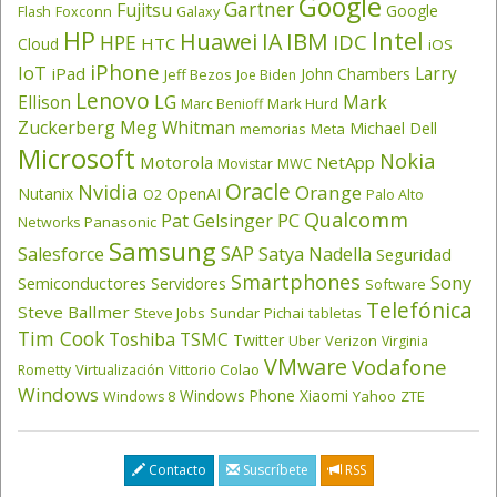
Google
Gartner
Fujitsu
Google
Flash
Foxconn
Galaxy
HP
Intel
IBM
Huawei
IA
IDC
HPE
HTC
Cloud
iOS
iPhone
IoT
Larry
iPad
John Chambers
Jeff Bezos
Joe Biden
Lenovo
LG
Ellison
Mark
Mark Hurd
Marc Benioff
Zuckerberg
Meg Whitman
Michael Dell
memorias
Meta
Microsoft
Nokia
Motorola
NetApp
Movistar
MWC
Oracle
Nvidia
Orange
OpenAI
Nutanix
O2
Palo Alto
Qualcomm
PC
Pat Gelsinger
Panasonic
Networks
Samsung
SAP
Salesforce
Satya Nadella
Seguridad
Smartphones
Sony
Semiconductores
Servidores
Software
Telefónica
Steve Ballmer
Steve Jobs
Sundar Pichai
tabletas
Tim Cook
Toshiba
TSMC
Twitter
Verizon
Uber
Virginia
VMware
Vodafone
Virtualización
Vittorio Colao
Rometty
Windows
Windows Phone
Xiaomi
Yahoo
ZTE
Windows 8
Contacto
Suscríbete
RSS