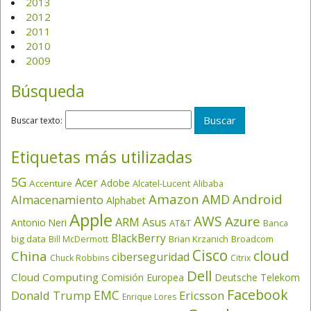
2013
2012
2011
2010
2009
Búsqueda
Buscar texto:
Etiquetas más utilizadas
5G
Acer
Adobe
Accenture
Alcatel-Lucent
Alibaba
Amazon
Android
AMD
Almacenamiento
Alphabet
Apple
AWS
Azure
ARM
Asus
Antonio Neri
AT&T
Banca
BlackBerry
big data
Brian Krzanich
Broadcom
Bill McDermott
Cisco
cloud
China
ciberseguridad
Chuck Robbins
Citrix
Dell
Cloud Computing
Comisión Europea
Deutsche Telekom
Facebook
EMC
Donald Trump
Ericsson
Enrique Lores