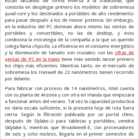
están lanzando de forma inversa a la tradicional, que
consistía en desplegar primero los modelos de sobremesa
quad-core
y los destinados a portátiles de alto rendimiento
para pasar después a los de menor potencia. Sin embargo,
en la industria del PC dominan ahora mismo las ventas de
portátiles y convertibles, no las de
desktop
, y esto
condiciona la estrategia de la compañía a la que un querido
colega llama
chipzilla
. La eficiencia en el consumo energético
y la disminución de tamaño son cruciales: con las
cifras de
ventas de PC en la mano
tiene más sentido lanzar primero
los chips más eficientes. Mientras tanto, en el mercado de
sobremesa los Haswell de 22 nanómetros tienen recorrido
por delante.
Para fabricar con proceso de 14 nanómetros, Intel cuenta
con su planta de Arizona y con otra en Irlanda que empezará
a funcionar antes del verano. Tal vez la capacidad productiva
no daría escala suficiente, si la presunta hoja de ruta fuera
cierta. Según la filtración publicada por un portal chino,
después de Slylake-U para tabletas y portátiles, vendría
Sklylake-S, mientras que Broadweell-E, con procesadores
de seis y ocho núcleos, llegaría en el primer semestre de