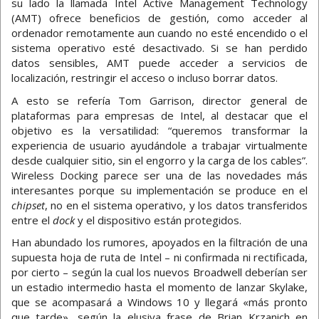
su lado la llamada Intel Active Management Technology
(AMT) ofrece beneficios de gestión, como acceder al
ordenador remotamente aun cuando no esté encendido o el
sistema operativo esté desactivado. Si se han perdido
datos sensibles, AMT puede acceder a servicios de
localización, restringir el acceso o incluso borrar datos.
A esto se refería Tom Garrison, director general de
plataformas para empresas de Intel, al destacar que el
objetivo es la versatilidad: “queremos transformar la
experiencia de usuario ayudándole a trabajar virtualmente
desde cualquier sitio, sin el engorro y la carga de los cables”.
Wireless Docking parece ser una de las novedades más
interesantes porque su implementación se produce en el
chipset
, no en el sistema operativo, y los datos transferidos
entre el
dock
y el dispositivo están protegidos.
Han abundado los rumores, apoyados en la filtración de una
supuesta hoja de ruta de Intel – ni confirmada ni rectificada,
por cierto – según la cual los nuevos Broadwell deberían ser
un estadio intermedio hasta el momento de lanzar Skylake,
que se acompasará a Windows 10 y llegará «más pronto
que tarde», según la elusiva frase de Brian Krzanich en