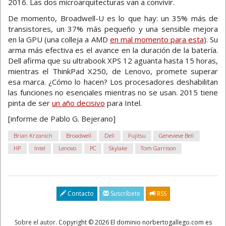
2016. Las dos microarquitecturas van a convivir.
De momento, Broadwell-U es lo que hay: un 35% más de
transistores, un 37% más pequeño y una sensible mejora
en la GPU (una colleja a AMD
en mal momento para esta
). Su
arma más efectiva es el avance en la duración de la batería.
Dell afirma que su ultrabook XPS 12 aguanta hasta 15 horas,
mientras el ThinkPad X250, de Lenovo, promete superar
esa marca. ¿Cómo lo hacen? Los procesadores deshabilitan
las funciones no esenciales mientras no se usan. 2015 tiene
pinta de ser
un año decisivo
para Intel.
[informe de Pablo G. Bejerano]
Brian Krzanich
Broadwell
Dell
Fujitsu
Genevieve Bell
HP
Intel
Lenovo
PC
Skylake
Tom Garrison
Contacto
Suscríbete
RSS
Sobre el autor
. Copyright © 2026 El dominio norbertogallego.com es