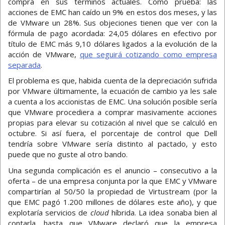
compra en sus términos actuales. Como prueba: las
acciones de EMC han caído un 9% en estos dos meses, y las
de VMware un 28%. Sus objeciones tienen que ver con la
fórmula de pago acordada: 24,05 dólares en efectivo por
título de EMC más 9,10 dólares ligados a la evolución de la
acción de VMware,
que seguirá cotizando como empresa
separada
.
El problema es que, habida cuenta de la depreciación sufrida
por VMware últimamente, la ecuación de cambio ya les sale
a cuenta a los accionistas de EMC. Una solución posible sería
que VMware procediera a comprar masivamente acciones
propias para elevar su cotización al nivel que se calculó en
octubre. Si así fuera, el porcentaje de control que Dell
tendría sobre VMware sería distinto al pactado, y esto
puede que no guste al otro bando.
Una segunda complicación es el anuncio – consecutivo a la
oferta – de una empresa conjunta por la que EMC y VMware
compartirían al 50/50 la propiedad de Virtustream (por la
que EMC pagó 1.200 millones de dólares este año), y que
explotaría servicios de
cloud
híbrida. La idea sonaba bien al
contarla, hasta que VMware declaró que la empresa