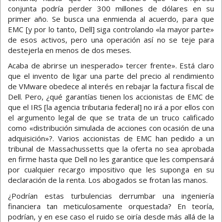
conjunta podría perder 300 millones de dólares en su
primer año. Se busca una enmienda al acuerdo, para que
EMC [y por lo tanto, Dell] siga controlando «la mayor parte»
de esos activos, pero una operación así no se teje para
destejerla en menos de dos meses.
Acaba de abrirse un inesperado» tercer frente». Está claro
que el invento de ligar una parte del precio al rendimiento
de VMware obedece al interés en rebajar la factura fiscal de
Dell. Pero, ¿qué garantías tienen los accionistas de EMC de
que el IRS [la agencia tributaria federal] no irá a por ellos con
el argumento legal de que se trata de un truco calificado
como «distribución simulada de acciones con ocasión de una
adquisición»?. Varios accionistas de EMC han pedido a un
tribunal de Massachussetts que la oferta no sea aprobada
en firme hasta que Dell no les garantice que les compensará
por cualquier recargo impositivo que les suponga en su
declaración de la renta. Los abogados se frotan las manos.
¿Podrían estas turbulencias derrumbar una ingeniería
financiera tan meticulosamente orquestada? En teoría,
podrían, y en ese caso el ruido se oiría desde más allá de la