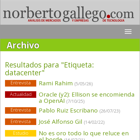
Toggle
naviga
Archivo
Resultados para "Etiqueta:
datacenter
"
Rami Rahim
Entrevista
(5/05/26)
Oracle (y2): Ellison se encomienda
Actualidad
a OpenAI
(7/10/25)
Pablo Ruiz Escribano
Entrevista
(26/07/23)
José Alfonso Gil
Entrevista
(14/02/22)
No es oro todo lo que reluce en
Estudio
el borde
(16/07/21)