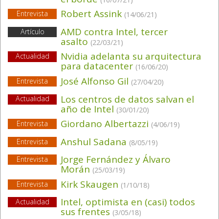
Robert Assink
Entrevista
(14/06/21)
AMD contra Intel, tercer
Artículo
asalto
(22/03/21)
Nvidia adelanta su arquitectura
Actualidad
para datacenter
(16/06/20)
José Alfonso Gil
Entrevista
(27/04/20)
Los centros de datos salvan el
Actualidad
año de Intel
(30/01/20)
Giordano Albertazzi
Entrevista
(4/06/19)
Anshul Sadana
Entrevista
(8/05/19)
Jorge Fernández y Álvaro
Entrevista
Morán
(25/03/19)
Kirk Skaugen
Entrevista
(1/10/18)
Intel, optimista en (casi) todos
Actualidad
sus frentes
(3/05/18)