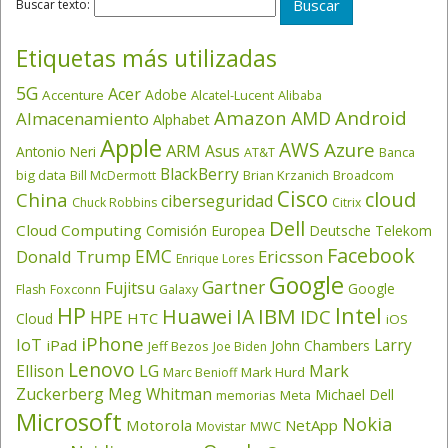
Buscar texto:
Etiquetas más utilizadas
5G
Acer
Adobe
Accenture
Alcatel-Lucent
Alibaba
Amazon
Android
AMD
Almacenamiento
Alphabet
Apple
AWS
Azure
ARM
Asus
Antonio Neri
AT&T
Banca
BlackBerry
big data
Brian Krzanich
Broadcom
Bill McDermott
Cisco
cloud
China
ciberseguridad
Chuck Robbins
Citrix
Dell
Cloud Computing
Comisión Europea
Deutsche Telekom
Facebook
EMC
Donald Trump
Ericsson
Enrique Lores
Google
Gartner
Fujitsu
Google
Flash
Foxconn
Galaxy
HP
Intel
IBM
Huawei
IA
IDC
HPE
HTC
Cloud
iOS
iPhone
IoT
Larry
iPad
John Chambers
Jeff Bezos
Joe Biden
Lenovo
LG
Ellison
Mark
Mark Hurd
Marc Benioff
Zuckerberg
Meg Whitman
Michael Dell
memorias
Meta
Microsoft
Nokia
Motorola
NetApp
Movistar
MWC