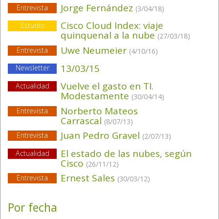
Jorge Fernández
Entrevista
(3/04/18)
Cisco Cloud Index: viaje
Estudio
quinquenal a la nube
(27/03/18)
Uwe Neumeier
Entrevista
(4/10/16)
13/03/15
Newsletter
Vuelve el gasto en TI.
Actualidad
Modestamente
(30/04/14)
Norberto Mateos
Entrevista
Carrascal
(8/07/13)
Juan Pedro Gravel
Entrevista
(2/07/13)
El estado de las nubes, según
Actualidad
Cisco
(26/11/12)
Ernest Sales
Entrevista
(30/03/12)
Por fecha