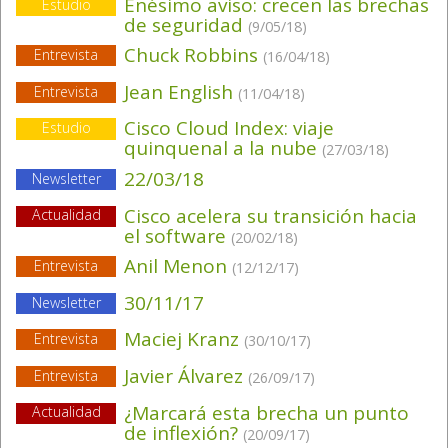
Enésimo aviso: crecen las brechas
Estudio
de seguridad
(9/05/18)
Chuck Robbins
Entrevista
(16/04/18)
Jean English
Entrevista
(11/04/18)
Cisco Cloud Index: viaje
Estudio
quinquenal a la nube
(27/03/18)
22/03/18
Newsletter
Cisco acelera su transición hacia
Actualidad
el software
(20/02/18)
Anil Menon
Entrevista
(12/12/17)
30/11/17
Newsletter
Maciej Kranz
Entrevista
(30/10/17)
Javier Álvarez
Entrevista
(26/09/17)
¿Marcará esta brecha un punto
Actualidad
de inflexión?
(20/09/17)