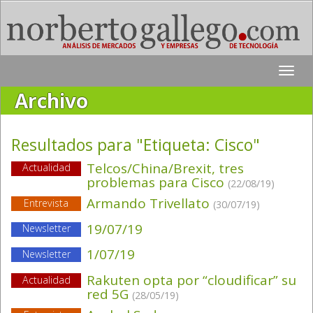
Toggle
naviga
Archivo
Resultados para "Etiqueta:
Cisco
"
Telcos/China/Brexit, tres
Actualidad
problemas para Cisco
(22/08/19)
Armando Trivellato
Entrevista
(30/07/19)
19/07/19
Newsletter
1/07/19
Newsletter
Rakuten opta por “cloudificar” su
Actualidad
red 5G
(28/05/19)