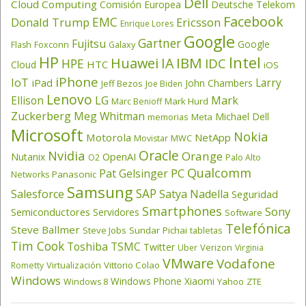
Dell
Cloud Computing
Comisión Europea
Deutsche Telekom
Facebook
EMC
Donald Trump
Ericsson
Enrique Lores
Google
Gartner
Fujitsu
Google
Flash
Foxconn
Galaxy
HP
Intel
IBM
Huawei
IA
IDC
HPE
HTC
Cloud
iOS
iPhone
IoT
Larry
iPad
John Chambers
Jeff Bezos
Joe Biden
Lenovo
LG
Ellison
Mark
Mark Hurd
Marc Benioff
Zuckerberg
Meg Whitman
Michael Dell
memorias
Meta
Microsoft
Nokia
Motorola
NetApp
Movistar
MWC
Oracle
Nvidia
Orange
OpenAI
Nutanix
O2
Palo Alto
Qualcomm
PC
Pat Gelsinger
Panasonic
Networks
Samsung
SAP
Salesforce
Satya Nadella
Seguridad
Smartphones
Sony
Semiconductores
Servidores
Software
Telefónica
Steve Ballmer
Steve Jobs
Sundar Pichai
tabletas
Tim Cook
Toshiba
TSMC
Twitter
Verizon
Uber
Virginia
VMware
Vodafone
Virtualización
Vittorio Colao
Rometty
Windows
Windows Phone
Xiaomi
Yahoo
ZTE
Windows 8