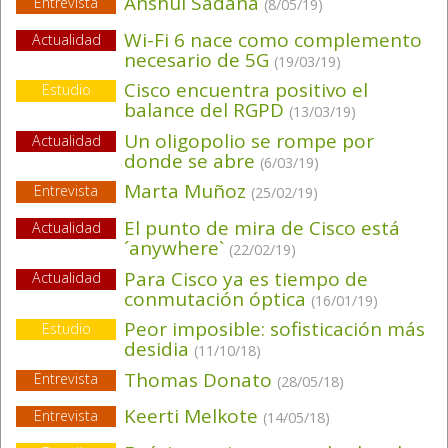
Anshul Sadana
Entrevista
(8/05/19)
Wi-Fi 6 nace como complemento
Actualidad
necesario de 5G
(19/03/19)
Cisco encuentra positivo el
Estudio
balance del RGPD
(13/03/19)
Un oligopolio se rompe por
Actualidad
donde se abre
(6/03/19)
Marta Muñoz
Entrevista
(25/02/19)
El punto de mira de Cisco está
Actualidad
´anywhere`
(22/02/19)
Para Cisco ya es tiempo de
Actualidad
conmutación óptica
(16/01/19)
Peor imposible: sofisticación más
Estudio
desidia
(11/10/18)
Thomas Donato
Entrevista
(28/05/18)
Keerti Melkote
Entrevista
(14/05/18)