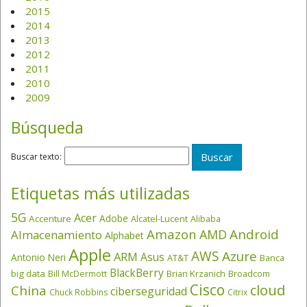
2015
2014
2013
2012
2011
2010
2009
Búsqueda
Buscar texto:
Etiquetas más utilizadas
5G
Acer
Adobe
Accenture
Alcatel-Lucent
Alibaba
Amazon
Android
AMD
Almacenamiento
Alphabet
Apple
AWS
Azure
ARM
Asus
Antonio Neri
AT&T
Banca
BlackBerry
big data
Brian Krzanich
Broadcom
Bill McDermott
Cisco
cloud
China
ciberseguridad
Chuck Robbins
Citrix