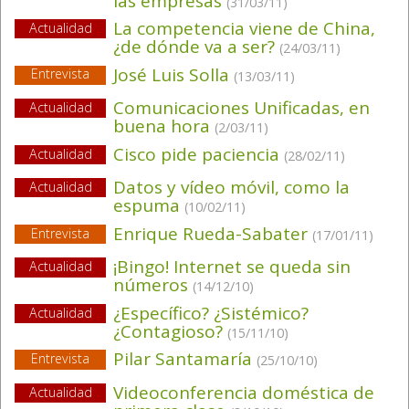
las empresas
(31/03/11)
La competencia viene de China,
Actualidad
¿de dónde va a ser?
(24/03/11)
José Luis Solla
Entrevista
(13/03/11)
Comunicaciones Unificadas, en
Actualidad
buena hora
(2/03/11)
Cisco pide paciencia
Actualidad
(28/02/11)
Datos y vídeo móvil, como la
Actualidad
espuma
(10/02/11)
Enrique Rueda-Sabater
Entrevista
(17/01/11)
¡Bingo! Internet se queda sin
Actualidad
números
(14/12/10)
¿Específico? ¿Sistémico?
Actualidad
¿Contagioso?
(15/11/10)
Pilar Santamaría
Entrevista
(25/10/10)
Videoconferencia doméstica de
Actualidad