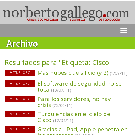
Toggle
naviga
Archivo
Resultados para "Etiqueta:
Cisco
"
Más nubes que silicio (y 2)
Actualidad
(1/09/11)
El software de seguridad no se
Actualidad
toca
(13/07/11)
Para los servidores, no hay
Actualidad
crisis
(23/06/11)
Turbulencias en el cielo de
Actualidad
Cisco
(12/04/11)
Gracias al iPad, Apple penetra en
Actualidad