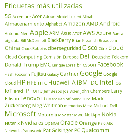
Etiquetas más utilizadas
5G
Acer
Adobe
Accenture
Alcatel-Lucent
Alibaba
Amazon
Android
AMD
Almacenamiento
Alphabet
Apple
AWS
Azure
ARM
Asus
Antonio Neri
AT&T
Banca
BlackBerry
big data
Brian Krzanich
Broadcom
Bill McDermott
Cisco
cloud
China
ciberseguridad
Chuck Robbins
Citrix
Dell
Cloud Computing
Comisión Europea
Deutsche Telekom
Facebook
EMC
Donald Trump
Ericsson
Enrique Lores
Google
Gartner
Fujitsu
Google
Flash
Foxconn
Galaxy
HP
Intel
IBM
Huawei
IA
IDC
HPE
HTC
Cloud
iOS
iPhone
IoT
Larry
iPad
John Chambers
Jeff Bezos
Joe Biden
Lenovo
LG
Ellison
Mark
Mark Hurd
Marc Benioff
Zuckerberg
Meg Whitman
Michael Dell
memorias
Meta
Microsoft
Nokia
Motorola
NetApp
Movistar
MWC
Oracle
Nvidia
Orange
OpenAI
Nutanix
O2
Palo Alto
Qualcomm
PC
Pat Gelsinger
Panasonic
Networks