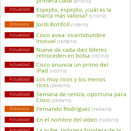
primera clase
(8/10/10)
Espejito, espejito, ¿cuál es la
Actualidad
marca más valiosa?
(5/10/10)
Jordi Botifoll
Entrevista
(1/09/10)
Cisco avisa: incertidumbre
Actualidad
inusual
(16/08/10)
Nueve de cada diez lideres
Actualidad
retroceden en bolsa
(7/07/10)
Cisco anuncia un primo del
Actualidad
iPad
(1/07/10)
Los muy ricos y los menos
Actualidad
ricos
(26/05/10)
Semana de ceniza, oportuna para
Actualidad
Cisco
(29/04/10)
Fernando Rodríguez
Entrevista
(19/04/10)
En el nombre del vídeo
Actualidad
(12/03/10)
La nube, próxima frontera de la
Actualidad