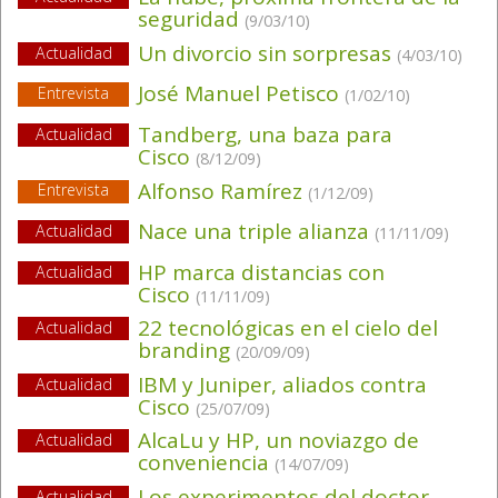
seguridad
(9/03/10)
Un divorcio sin sorpresas
Actualidad
(4/03/10)
José Manuel Petisco
Entrevista
(1/02/10)
Tandberg, una baza para
Actualidad
Cisco
(8/12/09)
Alfonso Ramírez
Entrevista
(1/12/09)
Nace una triple alianza
Actualidad
(11/11/09)
HP marca distancias con
Actualidad
Cisco
(11/11/09)
22 tecnológicas en el cielo del
Actualidad
branding
(20/09/09)
IBM y Juniper, aliados contra
Actualidad
Cisco
(25/07/09)
AlcaLu y HP, un noviazgo de
Actualidad
conveniencia
(14/07/09)
Los experimentos del doctor
Actualidad