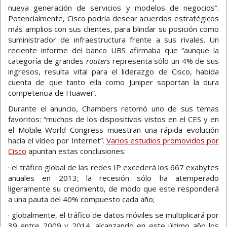
nueva generación de servicios y modelos de negocios”.
Potencialmente, Cisco podría desear acuerdos estratégicos
más amplios con sus clientes, para blindar su posición como
suministrador de infraestructura frente a sus rivales. Un
reciente informe del banco UBS afirmaba que “aunque la
categoría de grandes
routers
representa sólo un 4% de sus
ingresos, resulta vital para el liderazgo de Cisco, habida
cuenta de que tanto ella como Juniper soportan la dura
competencia de Huawei”.
Durante el anuncio, Chambers retomó uno de sus temas
favoritos: “muchos de los dispositivos vistos en el CES y en
el Mobile World Congress muestran una rápida evolución
hacia el vídeo por Internet”.
Varios estudios promovidos por
Cisco
apuntan estas conclusiones:
· el tráfico global de las redes IP excederá los 667 exabytes
anuales en 2013; la recesión sólo ha atemperado
ligeramente su crecimiento, de modo que este responderá
a una pauta del 40% compuesto cada año;
· globalmente, el tráfico de datos móviles se multiplicará por
39 entre 2009 y 2014, alcanzando en este último año los