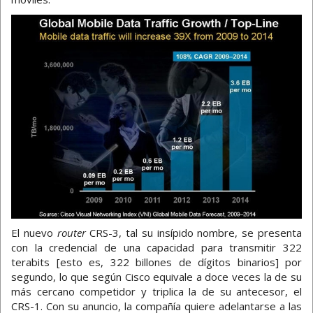
El nuevo
router
CRS-3, tal su insípido nombre, se presenta
con la credencial de una capacidad para transmitir 322
terabits [esto es, 322 billones de dígitos binarios] por
segundo, lo que según Cisco equivale a doce veces la de su
más cercano competidor y triplica la de su antecesor, el
CRS-1. Con su anuncio, la compañía quiere adelantarse a las