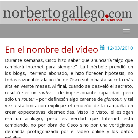
Toggle
naviga
En el nombre del vídeo
12/03/2010
Durante semanas, Cisco hizo saber que anunciaría “algo que
cambiará Internet para siempre”. La hipérbole prendió en
los blogs, terreno abonado, e hizo florecer hipótesis, no
todas razonables: la acción de Cisco subió hasta su cota más
alta en veinte meses. Al final, cuando se desveló el secreto,
resultó ser un
router
– de impresionante capacidad, pero
sólo un
router
– por definición algo carente de
glamour,
y tal
vez esta limitación explique el empeño de la campaña en
crear expectativas desmedidas. Visto lo visto, el eslogan
era un artilugio, pero es verdad que Internet está
cambiando, no por obra de Cisco sino por una vertiginosa
demanda protagonizada por el vídeo online y los datos
móviles.