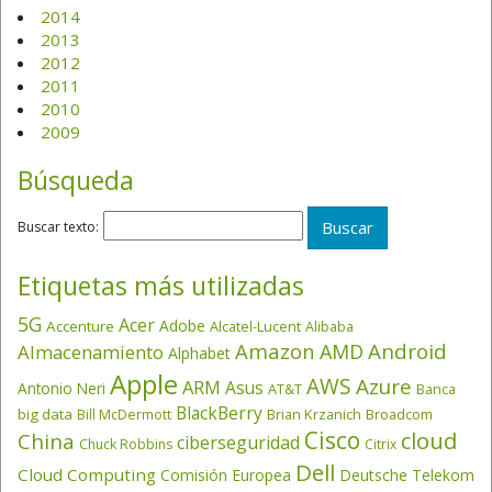
2014
2013
2012
2011
2010
2009
Búsqueda
Buscar texto:
Etiquetas más utilizadas
5G
Acer
Adobe
Accenture
Alcatel-Lucent
Alibaba
Amazon
Android
AMD
Almacenamiento
Alphabet
Apple
AWS
Azure
ARM
Asus
Antonio Neri
AT&T
Banca
BlackBerry
big data
Brian Krzanich
Broadcom
Bill McDermott
Cisco
cloud
China
ciberseguridad
Chuck Robbins
Citrix
Dell
Cloud Computing
Comisión Europea
Deutsche Telekom