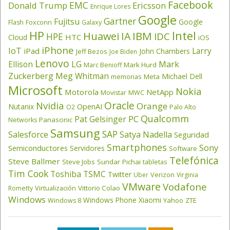
Facebook
EMC
Donald Trump
Ericsson
Enrique Lores
Google
Gartner
Fujitsu
Google
Flash
Foxconn
Galaxy
HP
Intel
IBM
Huawei
IA
IDC
HPE
HTC
Cloud
iOS
iPhone
IoT
Larry
iPad
John Chambers
Jeff Bezos
Joe Biden
Lenovo
LG
Ellison
Mark
Mark Hurd
Marc Benioff
Zuckerberg
Meg Whitman
Michael Dell
memorias
Meta
Microsoft
Nokia
Motorola
NetApp
Movistar
MWC
Oracle
Nvidia
Orange
OpenAI
Nutanix
O2
Palo Alto
Qualcomm
PC
Pat Gelsinger
Panasonic
Networks
Samsung
SAP
Salesforce
Satya Nadella
Seguridad
Smartphones
Sony
Semiconductores
Servidores
Software
Telefónica
Steve Ballmer
Steve Jobs
Sundar Pichai
tabletas
Tim Cook
Toshiba
TSMC
Twitter
Verizon
Uber
Virginia
VMware
Vodafone
Virtualización
Vittorio Colao
Rometty
Windows
Windows Phone
Xiaomi
Yahoo
ZTE
Windows 8