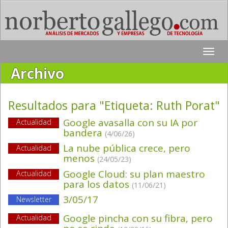
Toggle
naviga
Archivo
Resultados para "Etiqueta:
Ruth Porat
"
Google avasalla con su IA por
Actualidad
bandera
(4/06/26)
La nube pública crece, pero
Actualidad
menos
(24/05/23)
Google Cloud: su plan maestro
Actualidad
para los datos
(11/06/21)
3/05/17
Newsletter
Google pincha con su fibra, pero
Actualidad