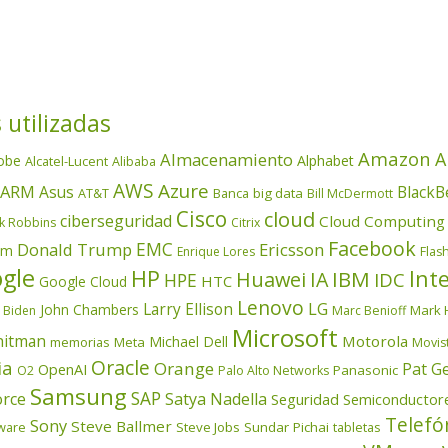
 utilizadas
Amazon
A
Almacenamiento
obe
Alphabet
Alcatel-Lucent
Alibaba
AWS
Azure
ARM
Asus
BlackB
AT&T
Banca
big data
Bill McDermott
Cisco
cloud
ciberseguridad
Cloud Computing
k Robbins
Citrix
Facebook
EMC
Donald Trump
Ericsson
om
Enrique Lores
Flas
gle
HP
Inte
IBM
Huawei
IA
IDC
HPE
HTC
Google Cloud
Lenovo
LG
Larry Ellison
John Chambers
Mark 
 Biden
Marc Benioff
Microsoft
itman
Motorola
Michael Dell
memorias
Meta
Movis
Oracle
ia
Orange
Pat G
OpenAI
Panasonic
O2
Palo Alto Networks
Samsung
SAP
orce
Satya Nadella
Seguridad
Semiconductor
Telefó
Sony
Steve Ballmer
ware
Steve Jobs
Sundar Pichai
tabletas