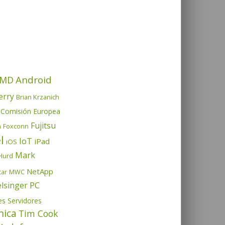
Android
MD
erry
Brian Krzanich
Comisión Europea
Fujitsu
h
Foxconn
l
IoT
iPad
iOS
Mark
Hurd
NetApp
tar
MWC
PC
elsinger
es
Servidores
nica
Tim Cook