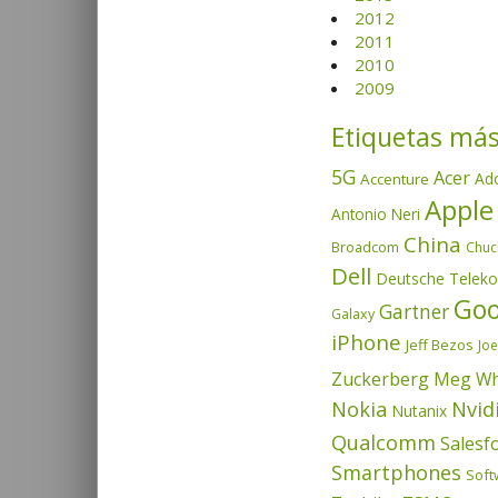
2012
2011
2010
2009
Etiquetas más
5G
Acer
Ad
Accenture
Apple
Antonio Neri
China
Broadcom
Chuc
Dell
Deutsche Telek
Goo
Gartner
Galaxy
iPhone
Jeff Bezos
Joe
Zuckerberg
Meg Wh
Nvid
Nokia
Nutanix
Qualcomm
Salesf
Smartphones
Soft