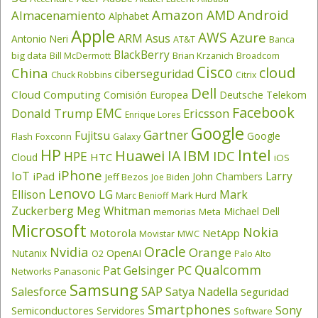
Amazon
Android
AMD
Almacenamiento
Alphabet
Apple
AWS
Azure
ARM
Asus
Antonio Neri
AT&T
Banca
BlackBerry
big data
Brian Krzanich
Broadcom
Bill McDermott
Cisco
cloud
China
ciberseguridad
Chuck Robbins
Citrix
Dell
Cloud Computing
Comisión Europea
Deutsche Telekom
Facebook
EMC
Donald Trump
Ericsson
Enrique Lores
Google
Gartner
Fujitsu
Google
Flash
Foxconn
Galaxy
HP
Intel
IBM
Huawei
IA
IDC
HPE
HTC
Cloud
iOS
iPhone
IoT
Larry
iPad
John Chambers
Jeff Bezos
Joe Biden
Lenovo
LG
Ellison
Mark
Mark Hurd
Marc Benioff
Zuckerberg
Meg Whitman
Michael Dell
memorias
Meta
Microsoft
Nokia
Motorola
NetApp
Movistar
MWC
Oracle
Nvidia
Orange
OpenAI
Nutanix
O2
Palo Alto
Qualcomm
PC
Pat Gelsinger
Panasonic
Networks
Samsung
SAP
Salesforce
Satya Nadella
Seguridad
Smartphones
Sony
Semiconductores
Servidores
Software