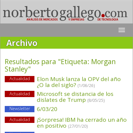
Toggle
naviga
Archivo
Resultados para "Etiqueta:
Morgan
Stanley
"
Elon Musk lanza la OPV del año
Actualidad
¿O la del siglo?
(1/06/26)
Microsoft se distancia de los
Actualidad
dislates de Trump
(8/05/25)
6/03/20
Newsletter
¡Sorpresa! IBM ha cerrado un año
Actualidad
en positivo
(27/01/20)