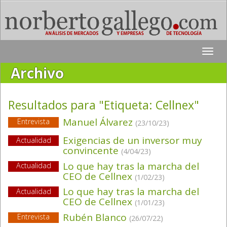
Toggle
naviga
Archivo
Resultados para "Etiqueta:
Cellnex
"
Manuel Álvarez
Entrevista
(23/10/23)
Exigencias de un inversor muy
Actualidad
convincente
(4/04/23)
Lo que hay tras la marcha del
Actualidad
CEO de Cellnex
(1/02/23)
Lo que hay tras la marcha del
Actualidad
CEO de Cellnex
(1/01/23)
Rubén Blanco
Entrevista
(26/07/22)