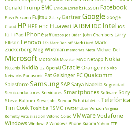
Facebook
EMC
Donald Trump
Ericsson
Enrique Lores
Google
Gartner
Fujitsu
Google
Flash
Foxconn
Galaxy
HP
Intel
IBM
Huawei
IA
IDC
HPE
HTC
Cloud
iOS
iPhone
IoT
Larry
iPad
John Chambers
Jeff Bezos
Joe Biden
Lenovo
LG
Ellison
Mark
Mark Hurd
Marc Benioff
Zuckerberg
Meg Whitman
Michael Dell
memorias
Meta
Microsoft
Nokia
Motorola
NetApp
Movistar
MWC
Oracle
Nvidia
Orange
OpenAI
Nutanix
O2
Palo Alto
Qualcomm
PC
Pat Gelsinger
Panasonic
Networks
Samsung
SAP
Salesforce
Satya Nadella
Seguridad
Smartphones
Sony
Semiconductores
Servidores
Software
Telefónica
Steve Ballmer
Steve Jobs
Sundar Pichai
tabletas
Tim Cook
Toshiba
TSMC
Twitter
Verizon
Uber
Virginia
VMware
Vodafone
Virtualización
Vittorio Colao
Rometty
Windows
Windows Phone
Xiaomi
Yahoo
ZTE
Windows 8