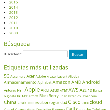
2015
2014
2013
2012
2011
2010
2009
Búsqueda
Buscar texto:
Etiquetas más utilizadas
5G
Acer
Adobe
Accenture
Alcatel-Lucent
Alibaba
Amazon
Android
AMD
Almacenamiento
Alphabet
Apple
AWS
Azure
ARM
Asus
Antonio Neri
AT&T
Banca
BlackBerry
big data
Brian Krzanich
Broadcom
Bill McDermott
Cisco
cloud
China
ciberseguridad
Chuck Robbins
Citrix
Dell
Cloud Computing
Comisión Europea
Deutsche Telekom