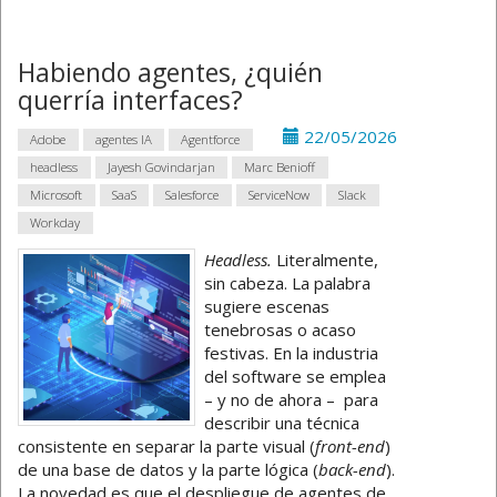
Habiendo agentes, ¿quién
querría interfaces?
22/05/2026
Adobe
agentes IA
Agentforce
headless
Jayesh Govindarjan
Marc Benioff
Microsoft
SaaS
Salesforce
ServiceNow
Slack
Workday
Headless.
Literalmente,
sin cabeza. La palabra
sugiere escenas
tenebrosas o acaso
festivas. En la industria
del software se emplea
– y no de ahora – para
describir una técnica
consistente en separar la parte visual (
front-end
)
de una base de datos y la parte lógica (
back-end
).
La novedad es que el despliegue de agentes de