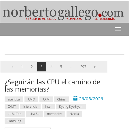
Toggle
naviga
«
1
2
3
4
5
…
297
»
¿Seguirán las CPU el camino de
las memorias?
26/05/2026
agéntica
AMD
ARM
China
CXMT
inferencia
Intel
Kyung Kye-hyun
Li-Bu Tan
Lisa Su
memorias
Nvidia
Samsung