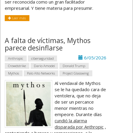
ser reconocida como un gran facilitador
empresarial. Y tiene materia para presumir.
Leer más
A falta de víctimas, Mythos
parece desinflarse
6/05/2026
Anthropic
ciberseguridad
Crowdstrike
Dario Amodei
Donald Trump
Mythos
Palo Alto Networks
Project Glasswing
Al vendaval de Mythos
se le ha quedado cara de
ventolera, que no deja
de ser un percance
menor mientras no
empeore. Durante días
cundió la alarma
disparada por Anthropic
,
contagiando a bancos y corporaciones, a la