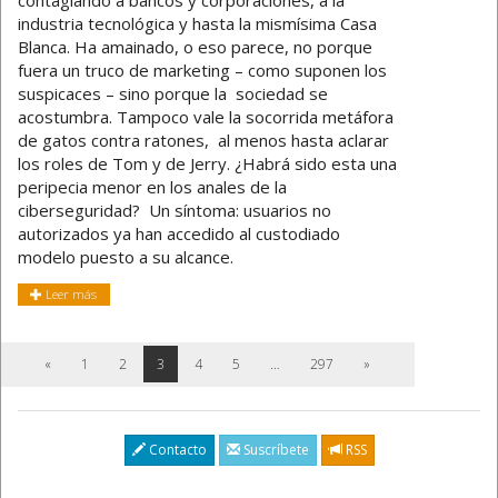
industria tecnológica y hasta la mismísima Casa
Blanca. Ha amainado, o eso parece, no porque
fuera un truco de marketing – como suponen los
suspicaces – sino porque la sociedad se
acostumbra. Tampoco vale la socorrida metáfora
de gatos contra ratones, al menos hasta aclarar
los roles de Tom y de Jerry. ¿Habrá sido esta una
peripecia menor en los anales de la
ciberseguridad? Un síntoma: usuarios no
autorizados ya han accedido al custodiado
modelo puesto a su alcance.
Leer más
«
1
2
3
4
5
…
297
»
Contacto
Suscríbete
RSS