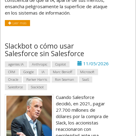
ensancha peligrosamente la superficie de ataque
en los sistemas de información.
Leer más
Slackbot o cómo usar
Salesforce sin Salesforce
11/05/2026
agentes IA
Anthropic
Copilot
CRM
Google
IA
Marc Benioff
Microsoft
Oracle
Parker Harris
Ron Seaman
SaaS
Salesforce
Slackbot
Cuando Salesforce
decidió, en 2021, pagar
27.700 millones de
dólares por la compra de
Slack, los accionistas
reaccionaron con
perplejidad ante una