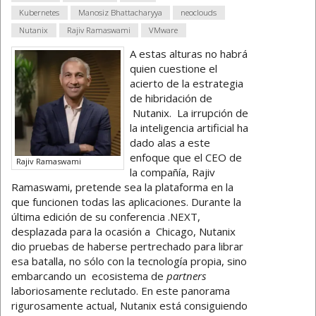
Kubernetes
Manosiz Bhattacharyya
neoclouds
Nutanix
Rajiv Ramaswami
VMware
A estas alturas no habrá
quien cuestione el
acierto de la estrategia
de hibridación de
Nutanix. La irrupción de
la inteligencia artificial ha
dado alas a este
enfoque que el CEO de
Rajiv Ramaswami
la compañía, Rajiv
Ramaswami, pretende sea la plataforma en la
que funcionen todas las aplicaciones. Durante la
última edición de su conferencia .NEXT,
desplazada para la ocasión a Chicago, Nutanix
dio pruebas de haberse pertrechado para librar
esa batalla, no sólo con la tecnología propia, sino
embarcando un ecosistema de
partners
laboriosamente reclutado. En este panorama
rigurosamente actual, Nutanix está consiguiendo