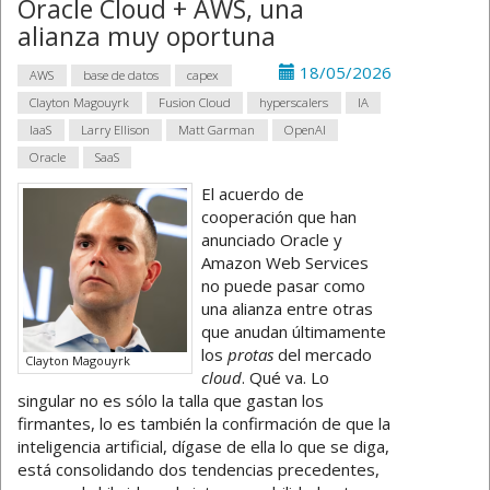
Oracle Cloud + AWS, una
alianza muy oportuna
18/05/2026
AWS
base de datos
capex
Clayton Magouyrk
Fusion Cloud
hyperscalers
IA
IaaS
Larry Ellison
Matt Garman
OpenAI
Oracle
SaaS
El acuerdo de
cooperación que han
anunciado Oracle y
Amazon Web Services
no puede pasar como
una alianza entre otras
que anudan últimamente
los
protas
del mercado
Clayton Magouyrk
cloud
. Qué va. Lo
singular no es sólo la talla que gastan los
firmantes, lo es también la confirmación de que la
inteligencia artificial, dígase de ella lo que se diga,
está consolidando dos tendencias precedentes,