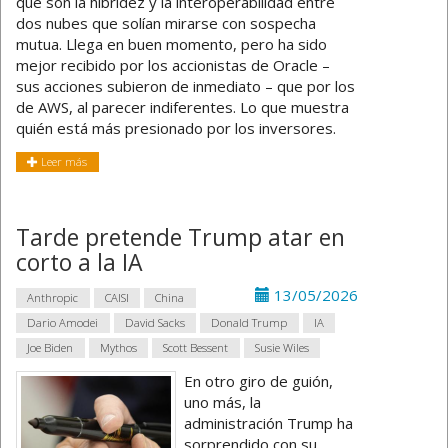
que son la hibridez y la interoperabilidad entre
dos nubes que solían mirarse con sospecha
mutua. Llega en buen momento, pero ha sido
mejor recibido por los accionistas de Oracle –
sus acciones subieron de inmediato – que por los
de AWS, al parecer indiferentes. Lo que muestra
quién está más presionado por los inversores.
Leer más
Tarde pretende Trump atar en
corto a la IA
13/05/2026
Anthropic
CAISI
China
Dario Amodei
David Sacks
Donald Trump
IA
Joe Biden
Mythos
Scott Bessent
Susie Wiles
En otro giro de guión,
uno más, la
administración Trump ha
sorprendido con su