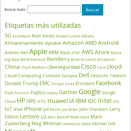
Buscar texto:
Etiquetas más utilizadas
5G
Acer
Adobe
Accenture
Alcatel-Lucent
Alibaba
Amazon
Android
AMD
Almacenamiento
Alphabet
Apple
AWS
Azure
ARM
Asus
Antonio Neri
AT&T
Banca
BlackBerry
big data
Brian Krzanich
Broadcom
Bill McDermott
Cisco
cloud
China
ciberseguridad
Chuck Robbins
Citrix
Dell
Cloud Computing
Comisión Europea
Deutsche Telekom
Facebook
EMC
Donald Trump
Ericsson
Enrique Lores
Google
Gartner
Fujitsu
Google
Flash
Foxconn
Galaxy
HP
Intel
IBM
Huawei
IA
IDC
HPE
HTC
Cloud
iOS
iPhone
IoT
Larry
iPad
John Chambers
Jeff Bezos
Joe Biden
Lenovo
LG
Ellison
Mark
Mark Hurd
Marc Benioff
Zuckerberg
Meg Whitman
Michael Dell
memorias
Meta