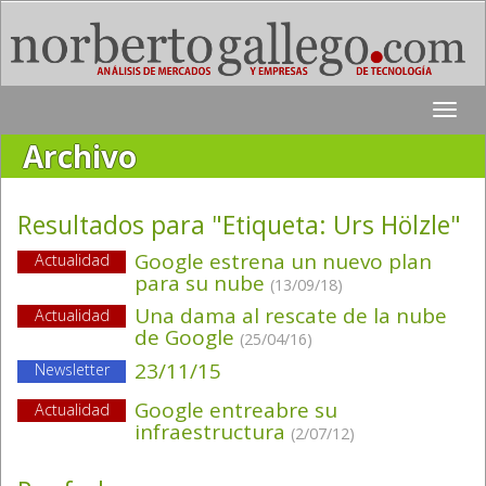
Toggle
naviga
Archivo
Resultados para "Etiqueta:
Urs Hölzle
"
Google estrena un nuevo plan
Actualidad
para su nube
(13/09/18)
Una dama al rescate de la nube
Actualidad
de Google
(25/04/16)
23/11/15
Newsletter
Google entreabre su
Actualidad
infraestructura
(2/07/12)