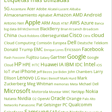
5G
Acer
Adobe
Accenture
Alcatel-Lucent
Alibaba
Amazon
Android
AMD
Almacenamiento
Alphabet
Apple
AWS
Azure
ARM
Asus
Antonio Neri
AT&T
Banca
BlackBerry
big data
Brian Krzanich
Broadcom
Bill McDermott
Cisco
cloud
China
ciberseguridad
Chuck Robbins
Citrix
Dell
Cloud Computing
Comisión Europea
Deutsche Telekom
Facebook
EMC
Donald Trump
Ericsson
Enrique Lores
Google
Gartner
Fujitsu
Google
Flash
Foxconn
Galaxy
HP
Intel
IBM
Huawei
IA
IDC
HPE
HTC
Cloud
iOS
iPhone
IoT
Larry
iPad
John Chambers
Jeff Bezos
Joe Biden
Lenovo
LG
Ellison
Mark
Mark Hurd
Marc Benioff
Zuckerberg
Meg Whitman
Michael Dell
memorias
Meta
Microsoft
Nokia
Motorola
NetApp
Movistar
MWC
Oracle
Nvidia
Orange
OpenAI
Nutanix
O2
Palo Alto
Qualcomm
PC
Pat Gelsinger
Panasonic
Networks
Samsung