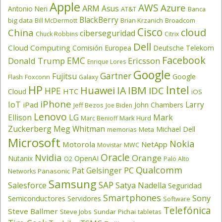
Apple
AWS
Azure
ARM
Asus
Antonio Neri
AT&T
Banca
BlackBerry
big data
Brian Krzanich
Broadcom
Bill McDermott
Cisco
cloud
China
ciberseguridad
Chuck Robbins
Citrix
Dell
Cloud Computing
Comisión Europea
Deutsche Telekom
Facebook
EMC
Donald Trump
Ericsson
Enrique Lores
Google
Gartner
Fujitsu
Google
Flash
Foxconn
Galaxy
HP
Intel
IBM
Huawei
IA
IDC
HPE
HTC
Cloud
iOS
iPhone
IoT
Larry
iPad
John Chambers
Jeff Bezos
Joe Biden
Lenovo
LG
Ellison
Mark
Mark Hurd
Marc Benioff
Zuckerberg
Meg Whitman
Michael Dell
memorias
Meta
Microsoft
Nokia
Motorola
NetApp
Movistar
MWC
Oracle
Nvidia
Orange
OpenAI
Nutanix
O2
Palo Alto
Qualcomm
PC
Pat Gelsinger
Panasonic
Networks
Samsung
SAP
Salesforce
Satya Nadella
Seguridad
Smartphones
Sony
Semiconductores
Servidores
Software
Telefónica
Steve Ballmer
Steve Jobs
Sundar Pichai
tabletas