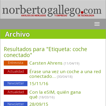
Toggle
naviga
Archivo
Resultados para "Etiqueta:
coche
conectado
"
Carsten Ahrens
Entrevista
(11/04/19)
Érase una vez un coche a una red
Actualidad
conectado…
(30/04/18)
15/11/16
Newsletter
Con la eSIM, quién gana
Actualidad
qué
(18/03/16)
28/09/15
Newsletter