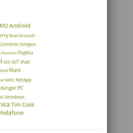
Android
MD
erry
Brian Krzanich
Comisión Europea
Fujitsu
h
Foxconn
l
IoT
iPad
iOS
Mark
Hurd
NetApp
tar
MWC
PC
elsinger
es
Servidores
nica
Tim Cook
Vodafone