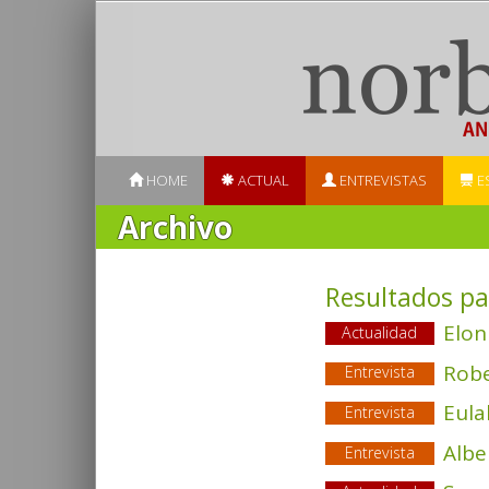
HOME
ACTUAL
ENTREVISTAS
E
Archivo
Resultados pa
Elon
Actualidad
Robe
Entrevista
Eula
Entrevista
Albe
Entrevista