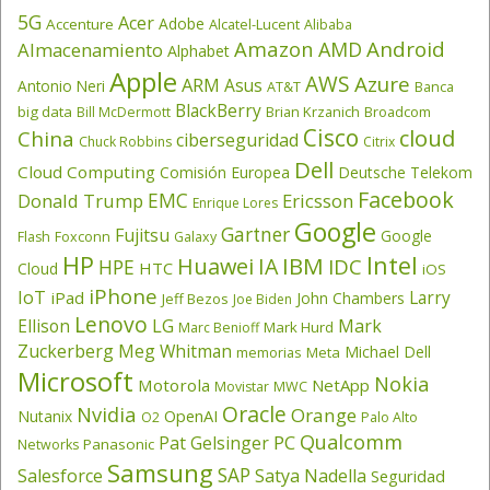
5G
Acer
Adobe
Accenture
Alcatel-Lucent
Alibaba
Amazon
Android
AMD
Almacenamiento
Alphabet
Apple
AWS
Azure
ARM
Asus
Antonio Neri
AT&T
Banca
BlackBerry
big data
Brian Krzanich
Broadcom
Bill McDermott
Cisco
cloud
China
ciberseguridad
Chuck Robbins
Citrix
Dell
Cloud Computing
Comisión Europea
Deutsche Telekom
Facebook
EMC
Donald Trump
Ericsson
Enrique Lores
Google
Gartner
Fujitsu
Google
Flash
Foxconn
Galaxy
HP
Intel
IBM
Huawei
IA
IDC
HPE
HTC
Cloud
iOS
iPhone
IoT
Larry
iPad
John Chambers
Jeff Bezos
Joe Biden
Lenovo
LG
Ellison
Mark
Mark Hurd
Marc Benioff
Zuckerberg
Meg Whitman
Michael Dell
memorias
Meta
Microsoft
Nokia
Motorola
NetApp
Movistar
MWC
Oracle
Nvidia
Orange
OpenAI
Nutanix
O2
Palo Alto
Qualcomm
PC
Pat Gelsinger
Panasonic
Networks
Samsung
SAP
Salesforce
Satya Nadella
Seguridad