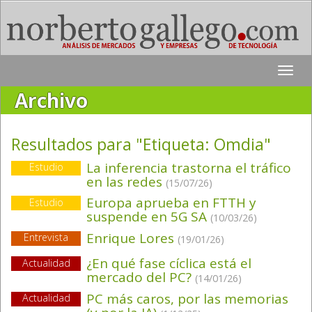
Toggle
naviga
Archivo
Resultados para "Etiqueta:
Omdia
"
La inferencia trastorna el tráfico
Estudio
en las redes
(15/07/26)
Europa aprueba en FTTH y
Estudio
suspende en 5G SA
(10/03/26)
Enrique Lores
Entrevista
(19/01/26)
¿En qué fase cíclica está el
Actualidad
mercado del PC?
(14/01/26)
PC más caros, por las memorias
Actualidad