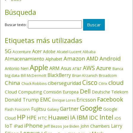
Búsqueda
Buscar texto:
Etiquetas más utilizadas
5G
Acer
Adobe
Accenture
Alcatel-Lucent
Alibaba
Amazon
Android
AMD
Almacenamiento
Alphabet
Apple
AWS
Azure
ARM
Asus
Antonio Neri
AT&T
Banca
BlackBerry
big data
Brian Krzanich
Broadcom
Bill McDermott
Cisco
cloud
China
ciberseguridad
Chuck Robbins
Citrix
Dell
Cloud Computing
Comisión Europea
Deutsche Telekom
Facebook
EMC
Donald Trump
Ericsson
Enrique Lores
Google
Gartner
Fujitsu
Google
Flash
Foxconn
Galaxy
HP
Intel
IBM
Huawei
IA
IDC
HPE
HTC
Cloud
iOS
iPhone
IoT
Larry
iPad
John Chambers
Jeff Bezos
Joe Biden