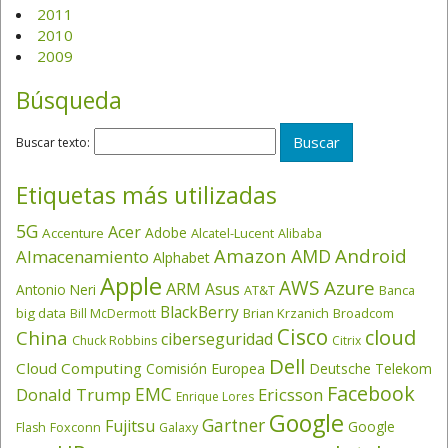
2011
2010
2009
Búsqueda
Buscar texto:
Etiquetas más utilizadas
5G
Acer
Adobe
Accenture
Alcatel-Lucent
Alibaba
Amazon
Android
AMD
Almacenamiento
Alphabet
Apple
AWS
Azure
ARM
Asus
Antonio Neri
AT&T
Banca
BlackBerry
big data
Brian Krzanich
Broadcom
Bill McDermott
Cisco
cloud
China
ciberseguridad
Chuck Robbins
Citrix
Dell
Cloud Computing
Comisión Europea
Deutsche Telekom
Facebook
EMC
Donald Trump
Ericsson
Enrique Lores
Google
Gartner
Fujitsu
Google
Flash
Foxconn
Galaxy