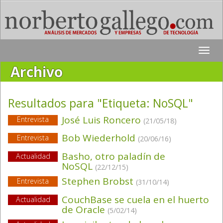
Toggle
naviga
Archivo
Resultados para "Etiqueta:
NoSQL
"
José Luis Roncero
Entrevista
(21/05/18)
Bob Wiederhold
Entrevista
(20/06/16)
Basho, otro paladín de
Actualidad
NoSQL
(22/12/15)
Stephen Brobst
Entrevista
(31/10/14)
CouchBase se cuela en el huerto
Actualidad
de Oracle
(5/02/14)