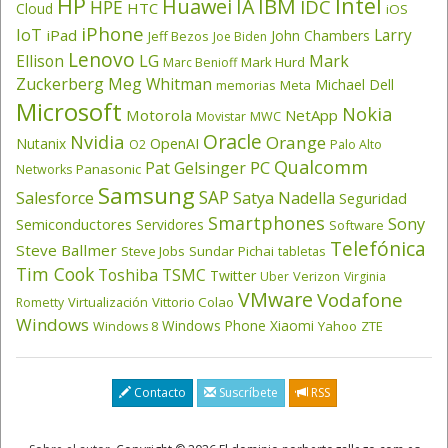
HP
Intel
IBM
Huawei
IA
IDC
HPE
HTC
Cloud
iOS
iPhone
IoT
Larry
iPad
John Chambers
Jeff Bezos
Joe Biden
Lenovo
LG
Ellison
Mark
Mark Hurd
Marc Benioff
Zuckerberg
Meg Whitman
Michael Dell
memorias
Meta
Microsoft
Nokia
Motorola
NetApp
Movistar
MWC
Oracle
Nvidia
Orange
OpenAI
Nutanix
O2
Palo Alto
Qualcomm
PC
Pat Gelsinger
Panasonic
Networks
Samsung
SAP
Salesforce
Satya Nadella
Seguridad
Smartphones
Sony
Semiconductores
Servidores
Software
Telefónica
Steve Ballmer
Steve Jobs
Sundar Pichai
tabletas
Tim Cook
Toshiba
TSMC
Twitter
Verizon
Uber
Virginia
VMware
Vodafone
Virtualización
Vittorio Colao
Rometty
Windows
Windows Phone
Xiaomi
Yahoo
ZTE
Windows 8
Contacto
Suscríbete
RSS