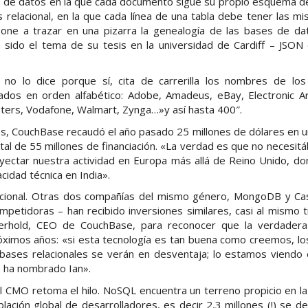
ra de datos en la que cada documento sigue su propio esquema de
 relacional, en la que cada línea de una tabla debe tener las m
one a trazar en una pizarra la genealogía de las bases de d
 sido el tema de su tesis en la universidad de Cardiff – JSON
no lo dice porque sí, cita de carrerilla los nombres de los
os en orden alfabético: Adobe, Amadeus, eBay, Electronic Ar
ers, Vodafone, Walmart, Zynga…»y así hasta 400″.
es, CouchBase recaudó el año pasado 25 millones de dólares en 
tal de 55 millones de financiación. «La verdad es que no necesit
oyectar nuestra actividad en Europa más allá de Reino Unido, d
cidad técnica en India».
cional. Otras dos compañías del mismo género, MongoDB y Ca
ompetidoras – han recibido inversiones similares, casi al mismo
derhold, CEO de CouchBase, para reconocer que la verdader
óximos años: «si esta tecnología es tan buena como creemos, lo
 bases relacionales se verán en desventaja; lo estamos viendo e
 ha nombrado Ian».
el CMO retoma el hilo. NoSQL encuentra un terreno propicio en la 
ación global de desarrolladores, es decir 2,3 millones (!) se de