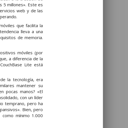
s 5 millones». Este es
servicios web y de las
sperando.
óviles que facilita la
tendencia lleva a una
quisitos de memoria.
sitivos móviles (por
e, a diferencia de la
 CouchBase Lite está
e la tecnología, era
imilares mantener su
 en pocas manos? «El
olidado, con un líder
io temprano, pero ha
pansivos». Bien, pero
e como mínimo 1.000