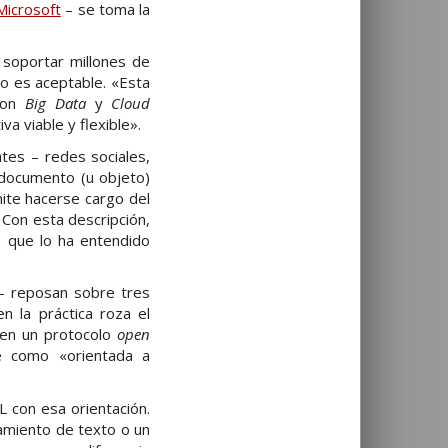
Microsoft
– se toma la
 soportar millones de
no es aceptable. «Esta
 son
Big Data
y
Cloud
 viable y flexible».
tes – redes sociales,
o documento (u objeto)
ite hacerse cargo del
 Con esta descripción,
o que lo ha entendido
 – reposan sobre tres
n la práctica roza el
 en un protocolo
open
ne como «orientada a
 con esa orientación.
amiento de texto o un