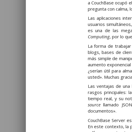
a CouchBase ocupó el
pregunta con calma, l
Las aplicaciones int
usuarios simultáneos,
es una de las mega
Computing
, por lo q
La forma de trabajar
blogs, bases de clien
más simple de manipu
aumento exponencial e
¿serían útil para al
usted». Muchas gracia
Las ventajas de una 
rasgos principales: 
tiempo real, y su no
source
llamado JSON
documentos».
CouchBase Server es 
En este contexto, la