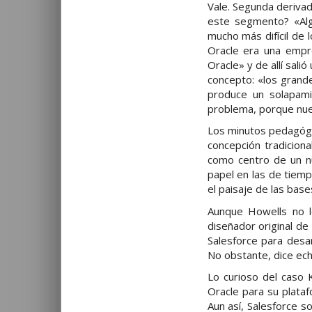
Vale. Segunda derivad
este segmento? «Alg
mucho más difícil de 
Oracle era una empr
Oracle» y de allí sali
concepto: «los gran
produce un solapam
problema, porque nue
Los minutos pedagógic
concepción tradiciona
como centro de un 
papel en las de tiem
el paisaje de las bas
Aunque Howells no l
diseñador original de
Salesforce para desar
No obstante, dice ec
Lo curioso del caso 
Oracle para su plata
Aun así, Salesforce 