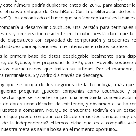
 y este número podría duplicarse antes de 2016, para alcanzar lo
as el nuevo enfoque de CouchBase. Con la proliferación de los 
, NoSQL ha encontrado el hueco que sus ´conceptores` estaban e
compañía a desarrollar CouchLite, una versión para terminales m
 estos y un servidor residente en la nube. «Está claro que la 
de dispositivos con capacidad de computación y crecientes re
bilidades para aplicaciones muy intensivas en datos locales».
s la primera base de datos desplegable localmente para dispo
e, de Sybase, hoy propiedad de SAP), pero Howells sostiene qu
datos estructurados que limitan su utilidad. Por el momento,
ra terminales iOS y Android a través de descarga.
g que se ocupa de los negocios de la tecnología, más que d
 siguiente pregunta: ¿pueden compañías como CouchBase y s
 sector que se caracteriza por una acentuada concentración
 de datos tiene décadas de existencia, y obviamente se ha cons
. Puestos a comparar, NoSQL se encuentra todavía en un estad
n el que puede competir con Oracle en ciertos campos muy ex
a de la independencia? «Hemos dicho que esta compañía val
y nuestra meta es salir a bolsa en el momento oportuno».