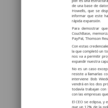
pdf: es una estructu
de una base de datos
Howells, que se disp
informar que este ha
rápida expansión.
Para demostrar que 
CouchBase, memorizad
PayPal, Thomson Reut
Con estas credencial
la que completó un to
nos va a permitir pr
expandir nuestra capa
No es un caso excep
resiste a llamarlas c
interviene Bob Wie
vendrá en los dos pr
todavía trabajan con
con las empresas que
El CEO se eclipsa, y 
que un 12% de la pobl