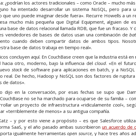
a: ¿podrían los actores tradicionales – como Oracle – mucho má
uno ha intentado desarrollar un sistema NoSQL, pero para 
lo que uno puede imaginar desde fuera». Recurre Howells a un re
esa mucho más pequeña que Digital Equipment, alguien de e
ó una base de datos relacional llamada RDB, que fue un fracaso. Y 
des vendedores de bases de datos usan una combinación de
ba
iento cuando deben compartir datos de ambos tipos. Noso
stra base de datos trabaja en tiempo real».
os concluyen aquí. En CouchBase creen que la industria está en 
l hacia otro, moderno, bajo la influencia del
cloud
. «En el futur
nuevo
stack
de software para aplicaciones en batch, y a NoSQL
po real. De hecho, Hadoop y NoSQL son dos factores de ruptur
es de datos».
o dijo en la conversación, por esas fechas se supo que Dam
 CouchBase no se ha marchado para ocuparse de su familia – como 
rollar un proyecto de infraestructura «ridiculamente
cool
«, seg
har «terriblemente de menos» a su antigua compañía.
Katz – y por esto viene a propósito – es que Salesforce utiliz
forma SaaS, y el año pasado ambas suscribieron
un acuerdo de 
soporta igualmente herramientas
open source
, y hace tres años a