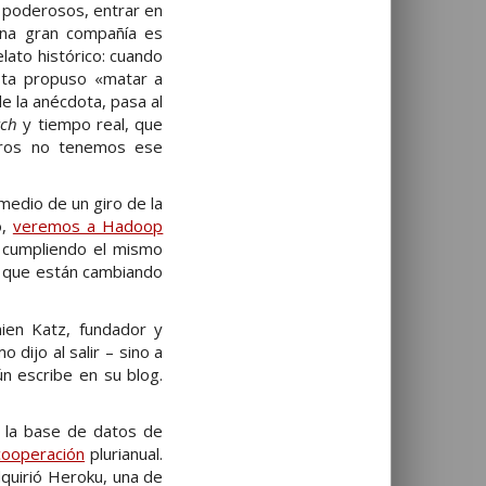
s poderosos, entrar en
una gran compañía es
lato histórico: cuando
sta propuso «matar a
de la anécdota, pasa al
tch
y tiempo real, que
tros no tenemos ese
medio de un giro de la
o,
veremos a Hadoop
 cumpliendo el mismo
a que están cambiando
ien Katz, fundador y
dijo al salir – sino a
ún escribe en su blog.
a la base de datos de
cooperación
plurianual.
dquirió Heroku, una de