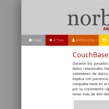
HOME
ACTUAL
ENTREVISTAS
E
CouchBase s
Durante los pasados 
datos relacionales h
volúmenes de datos,
explica con pacienci
compañía tiene en el 
por su crecimiento rá
tener más de 400 cli