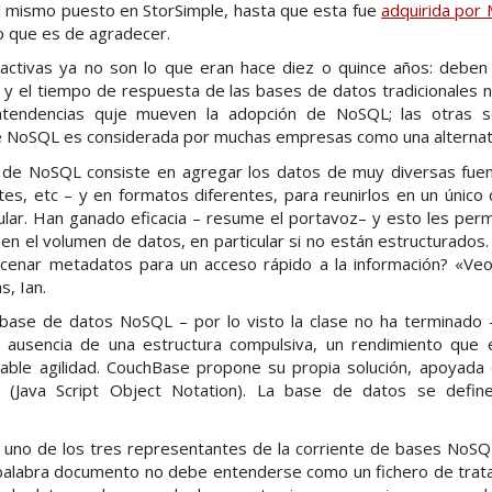
 mismo puesto en StorSimple, hasta que esta fue
adquirida por 
o que es de agradecer.
eractivas ya no son lo que eran hace diez o quince años: deben
 y el tiempo de respuesta de las bases de datos tradicionales 
tendencias quje mueven la adopción de NoSQL; las otras
ue NoSQL es considerada por muchas empresas como una alternativa
 de NoSQL consiste en agregar los datos de muy diversas fuen
tes, etc – y en formatos diferentes, para reunirlos en un únic
lar. Han ganado eficacia – resume el portavoz– y esto les perm
n el volumen de datos, en particular si no están estructurados.
macenar metadatos para un acceso rápido a la información? «Ve
s, Ian.
base de datos NoSQL – por lo visto la clase no ha terminado
la ausencia de una estructura compulsiva, un rendimiento que e
table agilidad. CouchBase propone su propia solución, apoyada
 (Java Script Object Notation). La base de datos se defi
uno de los tres representantes de la corriente de bases NoSQL
 palabra documento no debe entenderse como un fichero de trat