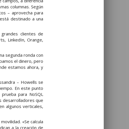
 campos, a diferencia
ismas columnas. Según
atos – aprovecha para
 está destinado a una
 grandes clientes de
ts, LinkedIn, Orange,
una segunda ronda con
ábamos el dinero, pero
onde estamos ahora, y
ssandra – Howells se
 tiempo. En este punto
a prueba para NoSQL
s desarrolladores que
n algunos verticales,
movilidad. «Se calcula
dican a la creación de