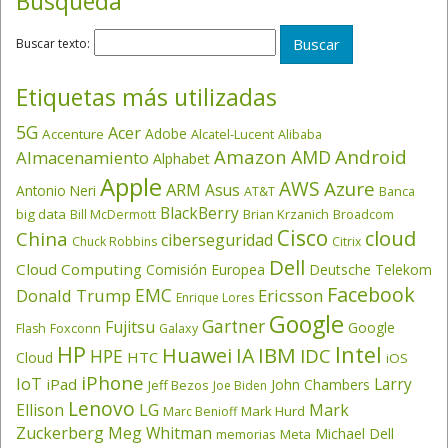
Búsqueda
Buscar texto:
Etiquetas más utilizadas
5G
Acer
Adobe
Accenture
Alcatel-Lucent
Alibaba
Amazon
Android
AMD
Almacenamiento
Alphabet
Apple
AWS
Azure
ARM
Asus
Antonio Neri
AT&T
Banca
BlackBerry
big data
Brian Krzanich
Broadcom
Bill McDermott
Cisco
cloud
China
ciberseguridad
Chuck Robbins
Citrix
Dell
Cloud Computing
Comisión Europea
Deutsche Telekom
Facebook
EMC
Donald Trump
Ericsson
Enrique Lores
Google
Gartner
Fujitsu
Google
Flash
Foxconn
Galaxy
HP
Intel
IBM
Huawei
IA
IDC
HPE
HTC
Cloud
iOS
iPhone
IoT
Larry
iPad
John Chambers
Jeff Bezos
Joe Biden
Lenovo
LG
Ellison
Mark
Mark Hurd
Marc Benioff
Zuckerberg
Meg Whitman
Michael Dell
memorias
Meta