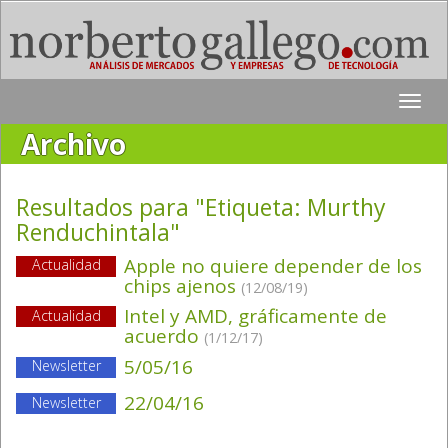
Toggle
naviga
Archivo
Resultados para "Etiqueta:
Murthy
Renduchintala
"
Apple no quiere depender de los
Actualidad
chips ajenos
(12/08/19)
Intel y AMD, gráficamente de
Actualidad
acuerdo
(1/12/17)
5/05/16
Newsletter
22/04/16
Newsletter