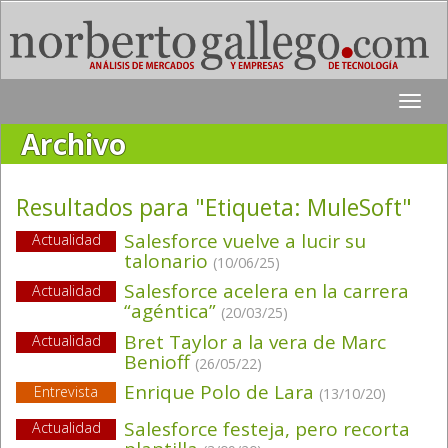
Toggle
naviga
Archivo
Resultados para "Etiqueta:
MuleSoft
"
Salesforce vuelve a lucir su
Actualidad
talonario
(10/06/25)
Salesforce acelera en la carrera
Actualidad
“agéntica”
(20/03/25)
Bret Taylor a la vera de Marc
Actualidad
Benioff
(26/05/22)
Enrique Polo de Lara
Entrevista
(13/10/20)
Salesforce festeja, pero recorta
Actualidad