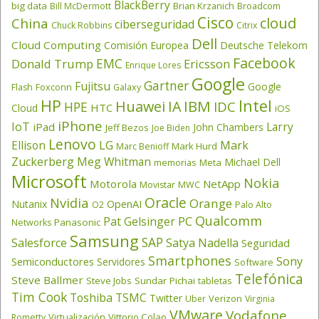
BlackBerry
big data
Brian Krzanich
Broadcom
Bill McDermott
Cisco
cloud
China
ciberseguridad
Chuck Robbins
Citrix
Dell
Cloud Computing
Comisión Europea
Deutsche Telekom
Facebook
EMC
Donald Trump
Ericsson
Enrique Lores
Google
Gartner
Fujitsu
Google
Flash
Foxconn
Galaxy
HP
Intel
IBM
Huawei
IA
IDC
HPE
HTC
Cloud
iOS
iPhone
IoT
Larry
iPad
John Chambers
Jeff Bezos
Joe Biden
Lenovo
LG
Ellison
Mark
Mark Hurd
Marc Benioff
Zuckerberg
Meg Whitman
Michael Dell
memorias
Meta
Microsoft
Nokia
Motorola
NetApp
Movistar
MWC
Oracle
Nvidia
Orange
OpenAI
Nutanix
O2
Palo Alto
Qualcomm
PC
Pat Gelsinger
Panasonic
Networks
Samsung
SAP
Salesforce
Satya Nadella
Seguridad
Smartphones
Sony
Semiconductores
Servidores
Software
Telefónica
Steve Ballmer
Steve Jobs
Sundar Pichai
tabletas
Tim Cook
Toshiba
TSMC
Twitter
Verizon
Uber
Virginia
VMware
Vodafone
Virtualización
Vittorio Colao
Rometty