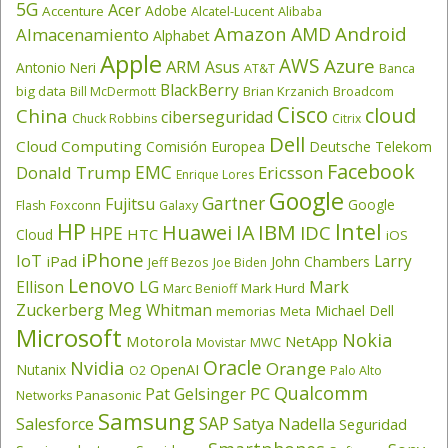
5G
Acer
Adobe
Accenture
Alcatel-Lucent
Alibaba
Amazon
Android
AMD
Almacenamiento
Alphabet
Apple
AWS
Azure
ARM
Asus
Antonio Neri
AT&T
Banca
BlackBerry
big data
Brian Krzanich
Broadcom
Bill McDermott
Cisco
cloud
China
ciberseguridad
Chuck Robbins
Citrix
Dell
Cloud Computing
Comisión Europea
Deutsche Telekom
Facebook
EMC
Donald Trump
Ericsson
Enrique Lores
Google
Gartner
Fujitsu
Google
Flash
Foxconn
Galaxy
HP
Intel
IBM
Huawei
IA
IDC
HPE
HTC
Cloud
iOS
iPhone
IoT
Larry
iPad
John Chambers
Jeff Bezos
Joe Biden
Lenovo
LG
Ellison
Mark
Mark Hurd
Marc Benioff
Zuckerberg
Meg Whitman
Michael Dell
memorias
Meta
Microsoft
Nokia
Motorola
NetApp
Movistar
MWC
Oracle
Nvidia
Orange
OpenAI
Nutanix
O2
Palo Alto
Qualcomm
PC
Pat Gelsinger
Panasonic
Networks
Samsung
SAP
Salesforce
Satya Nadella
Seguridad