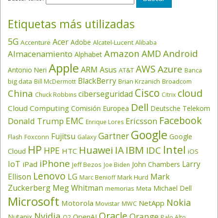
Etiquetas más utilizadas
5G
Acer
Adobe
Accenture
Alcatel-Lucent
Alibaba
Amazon
Android
AMD
Almacenamiento
Alphabet
Apple
AWS
Azure
ARM
Asus
Antonio Neri
AT&T
Banca
BlackBerry
big data
Brian Krzanich
Broadcom
Bill McDermott
Cisco
cloud
China
ciberseguridad
Chuck Robbins
Citrix
Dell
Cloud Computing
Comisión Europea
Deutsche Telekom
Facebook
EMC
Donald Trump
Ericsson
Enrique Lores
Google
Gartner
Fujitsu
Google
Flash
Foxconn
Galaxy
HP
Intel
IBM
Huawei
IA
IDC
HPE
HTC
Cloud
iOS
iPhone
IoT
Larry
iPad
John Chambers
Jeff Bezos
Joe Biden
Lenovo
LG
Ellison
Mark
Mark Hurd
Marc Benioff
Zuckerberg
Meg Whitman
Michael Dell
memorias
Meta
Microsoft
Nokia
Motorola
NetApp
Movistar
MWC
Oracle
Nvidia
Orange
OpenAI
Nutanix
O2
Palo Alto