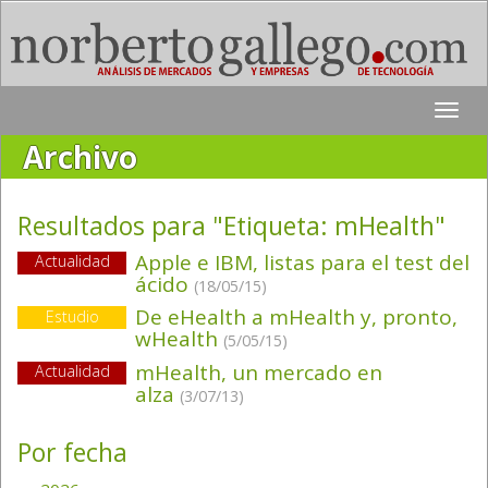
Toggle
naviga
Archivo
Resultados para "Etiqueta:
mHealth
"
Apple e IBM, listas para el test del
Actualidad
ácido
(18/05/15)
De eHealth a mHealth y, pronto,
Estudio
wHealth
(5/05/15)
mHealth, un mercado en
Actualidad
alza
(3/07/13)
Por fecha