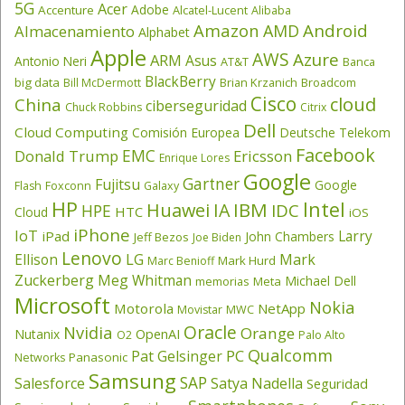
5G
Acer
Adobe
Accenture
Alcatel-Lucent
Alibaba
Amazon
Android
AMD
Almacenamiento
Alphabet
Apple
AWS
Azure
ARM
Asus
Antonio Neri
AT&T
Banca
BlackBerry
big data
Brian Krzanich
Broadcom
Bill McDermott
Cisco
cloud
China
ciberseguridad
Chuck Robbins
Citrix
Dell
Cloud Computing
Comisión Europea
Deutsche Telekom
Facebook
EMC
Donald Trump
Ericsson
Enrique Lores
Google
Gartner
Fujitsu
Google
Flash
Foxconn
Galaxy
HP
Intel
IBM
Huawei
IA
IDC
HPE
HTC
Cloud
iOS
iPhone
IoT
Larry
iPad
John Chambers
Jeff Bezos
Joe Biden
Lenovo
LG
Ellison
Mark
Mark Hurd
Marc Benioff
Zuckerberg
Meg Whitman
Michael Dell
memorias
Meta
Microsoft
Nokia
Motorola
NetApp
Movistar
MWC
Oracle
Nvidia
Orange
OpenAI
Nutanix
O2
Palo Alto
Qualcomm
PC
Pat Gelsinger
Panasonic
Networks
Samsung
SAP
Salesforce
Satya Nadella
Seguridad