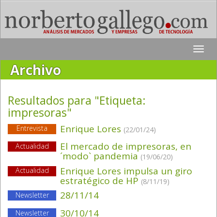
Toggle
naviga
Archivo
Resultados para "Etiqueta:
impresoras
"
Enrique Lores
Entrevista
(22/01/24)
El mercado de impresoras, en
Actualidad
´modo` pandemia
(19/06/20)
Enrique Lores impulsa un giro
Actualidad
estratégico de HP
(8/11/19)
28/11/14
Newsletter
30/10/14
Newsletter