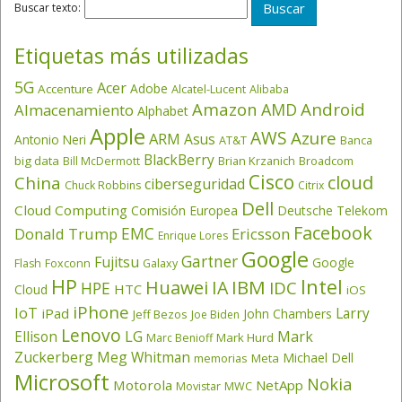
Buscar texto:
Etiquetas más utilizadas
5G
Acer
Adobe
Accenture
Alcatel-Lucent
Alibaba
Amazon
Android
AMD
Almacenamiento
Alphabet
Apple
AWS
Azure
ARM
Asus
Antonio Neri
AT&T
Banca
BlackBerry
big data
Brian Krzanich
Broadcom
Bill McDermott
Cisco
cloud
China
ciberseguridad
Chuck Robbins
Citrix
Dell
Cloud Computing
Comisión Europea
Deutsche Telekom
Facebook
EMC
Donald Trump
Ericsson
Enrique Lores
Google
Gartner
Fujitsu
Google
Flash
Foxconn
Galaxy
HP
Intel
IBM
Huawei
IA
IDC
HPE
HTC
Cloud
iOS
iPhone
IoT
Larry
iPad
John Chambers
Jeff Bezos
Joe Biden
Lenovo
LG
Ellison
Mark
Mark Hurd
Marc Benioff
Zuckerberg
Meg Whitman
Michael Dell
memorias
Meta
Microsoft
Nokia
Motorola
NetApp
Movistar
MWC