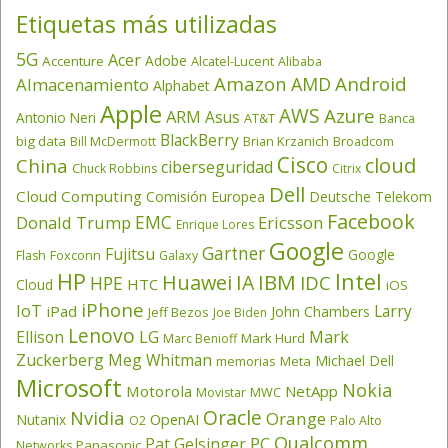
Etiquetas más utilizadas
5G
Acer
Adobe
Accenture
Alcatel-Lucent
Alibaba
Amazon
Android
AMD
Almacenamiento
Alphabet
Apple
AWS
Azure
ARM
Asus
Antonio Neri
AT&T
Banca
BlackBerry
big data
Brian Krzanich
Broadcom
Bill McDermott
Cisco
cloud
China
ciberseguridad
Chuck Robbins
Citrix
Dell
Cloud Computing
Comisión Europea
Deutsche Telekom
Facebook
EMC
Donald Trump
Ericsson
Enrique Lores
Google
Gartner
Fujitsu
Google
Flash
Foxconn
Galaxy
HP
Intel
IBM
Huawei
IA
IDC
HPE
HTC
Cloud
iOS
iPhone
IoT
Larry
iPad
John Chambers
Jeff Bezos
Joe Biden
Lenovo
LG
Ellison
Mark
Mark Hurd
Marc Benioff
Zuckerberg
Meg Whitman
Michael Dell
memorias
Meta
Microsoft
Nokia
Motorola
NetApp
Movistar
MWC
Oracle
Nvidia
Orange
OpenAI
Nutanix
O2
Palo Alto
Qualcomm
PC
Pat Gelsinger
Panasonic
Networks