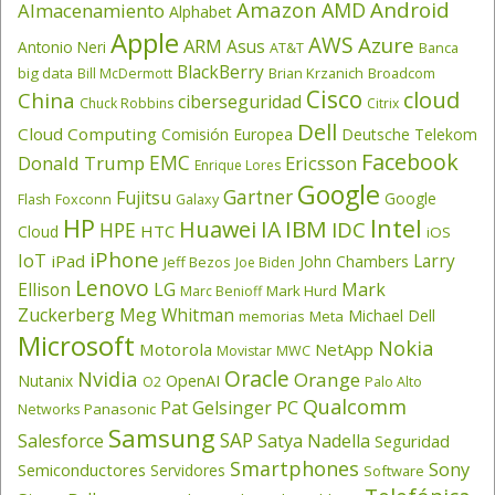
Amazon
Android
AMD
Almacenamiento
Alphabet
Apple
AWS
Azure
ARM
Asus
Antonio Neri
AT&T
Banca
BlackBerry
big data
Brian Krzanich
Broadcom
Bill McDermott
Cisco
cloud
China
ciberseguridad
Chuck Robbins
Citrix
Dell
Cloud Computing
Comisión Europea
Deutsche Telekom
Facebook
EMC
Donald Trump
Ericsson
Enrique Lores
Google
Gartner
Fujitsu
Google
Flash
Foxconn
Galaxy
HP
Intel
IBM
Huawei
IA
IDC
HPE
HTC
Cloud
iOS
iPhone
IoT
Larry
iPad
John Chambers
Jeff Bezos
Joe Biden
Lenovo
LG
Ellison
Mark
Mark Hurd
Marc Benioff
Zuckerberg
Meg Whitman
Michael Dell
memorias
Meta
Microsoft
Nokia
Motorola
NetApp
Movistar
MWC
Oracle
Nvidia
Orange
OpenAI
Nutanix
O2
Palo Alto
Qualcomm
PC
Pat Gelsinger
Panasonic
Networks
Samsung
SAP
Salesforce
Satya Nadella
Seguridad
Smartphones
Sony
Semiconductores
Servidores
Software