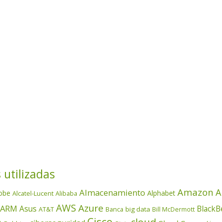
 utilizadas
Amazon
A
Almacenamiento
obe
Alphabet
Alcatel-Lucent
Alibaba
AWS
Azure
ARM
Asus
BlackB
AT&T
Banca
big data
Bill McDermott
Cisco