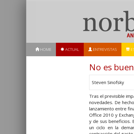
HOME
ACTUAL
ENTREVISTAS
E
No es buen
Steven Sinofsky
Tras el previsible im
novedades. De hecho,
lanzamiento entre fi
Office 2010 y Exchan
y de sus beneficios.
un ciclo en la dema
contracción del gasto