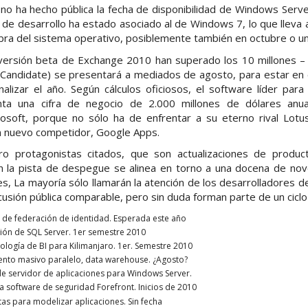
no ha hecho pública la fecha de disponibilidad de Windows Serv
 de desarrollo ha estado asociado al de Windows 7, lo que lleva 
mbra del sistema operativo, posiblemente también en octubre o u
versión beta de Exchange 2010 han superado los 10 millones – 
Candidate) se presentará a mediados de agosto, para estar en c
alizar el año. Según cálculos oficiosos, el software líder para
nta una cifra de negocio de 2.000 millones de dólares anu
osoft, porque no sólo ha de enfrentar a su eterno rival Lot
un nuevo competidor, Google Apps.
o protagonistas citados, que son actualizaciones de produc
n la pista de despegue se alinea en torno a una docena de no
, La mayoría sólo llamarán la atención de los desarrolladores d
usión pública comparable, pero sin duda forman parte de un cicl
 de federación de identidad. Esperada este año
ión de SQL Server. 1er semestre 2010
ología de BI para Kilimanjaro. 1er. Semestre 2010
nto masivo paralelo, data warehouse. ¿Agosto?
de servidor de aplicaciones para Windows Server.
a software de seguridad Forefront. Inicios de 2010
as para modelizar aplicaciones. Sin fecha