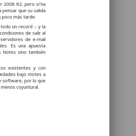
er 2008 R2, pero sí ha
a pensar que su salida
n poco más tarde.
todo un record – y la
ondiciones de salir al
 servidores de e-mail
ales. Es una apuesta
us Notes sino también
tos existentes y con
vedades bajo motes a
e software, por lo que
o menos coyuntural.