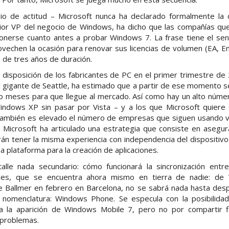
io de actitud – Microsoft nunca ha declarado formalmente la
ior VP del negocio de Windows, ha dicho que las compañías q
ponerse cuanto antes a probar Windows 7. La frase tiene el sen
vechen la ocasión para renovar sus licencias de volumen (EA, E
de tres años de duración.
disposición de los fabricantes de PC en el primer trimestre de 
 gigante de Seattle, ha estimado que a partir de ese momento s
o meses para que llegue al mercado. Así como hay un alto núme
indows XP sin pasar por Vista – y a los que Microsoft quiere
también es elevado el número de empresas que siguen usando v
, Microsoft ha articulado una estrategia que consiste en asegur
án tener la misma experiencia con independencia del dispositivo 
a plataforma para la creación de aplicaciones.
alle nada secundario: cómo funcionará la sincronización entr
les, que se encuentra ahora mismo en tierra de nadie: de
 Ballmer en febrero en Barcelona, no se sabrá nada hasta desp
nomenclatura: Windows Phone. Se especula con la posibilida
 la aparición de Windows Mobile 7, pero no por compartir fil
 problemas.