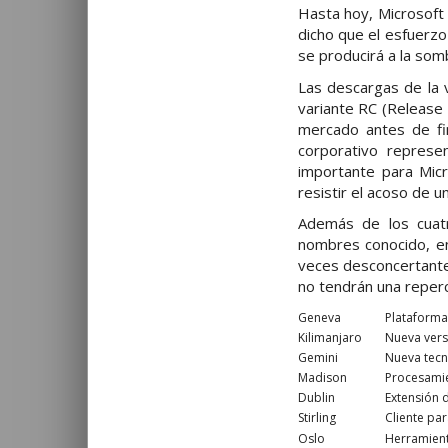
Hasta hoy, Microsoft 
dicho que el esfuerzo
se producirá a la so
Las descargas de la 
variante RC (Release 
mercado antes de fin
corporativo represe
importante para Micr
resistir el acoso de 
Además de los cuatr
nombres conocido, e
veces desconcertantes
no tendrán una reperc
Geneva
Plataforma
Kilimanjaro
Nueva vers
Gemini
Nueva tecn
Madison
Procesamie
Dublin
Extensión 
Stirling
Cliente par
Oslo
Herramient