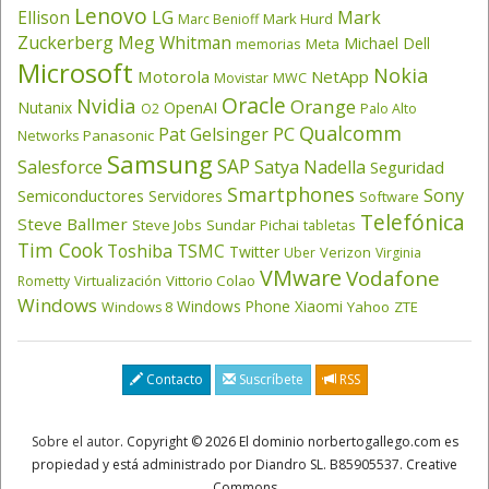
Lenovo
LG
Ellison
Mark
Mark Hurd
Marc Benioff
Zuckerberg
Meg Whitman
Michael Dell
memorias
Meta
Microsoft
Nokia
Motorola
NetApp
Movistar
MWC
Oracle
Nvidia
Orange
OpenAI
Nutanix
O2
Palo Alto
Qualcomm
PC
Pat Gelsinger
Panasonic
Networks
Samsung
SAP
Salesforce
Satya Nadella
Seguridad
Smartphones
Sony
Semiconductores
Servidores
Software
Telefónica
Steve Ballmer
Steve Jobs
Sundar Pichai
tabletas
Tim Cook
Toshiba
TSMC
Twitter
Verizon
Uber
Virginia
VMware
Vodafone
Virtualización
Vittorio Colao
Rometty
Windows
Windows Phone
Xiaomi
Yahoo
ZTE
Windows 8
Contacto
Suscríbete
RSS
Sobre el autor
. Copyright © 2026 El dominio norbertogallego.com es
propiedad y está administrado por Diandro SL. B85905537. Creative
Commons