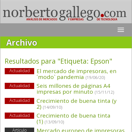
Toggle
naviga
Archivo
Resultados para "Etiqueta:
Epson
"
El mercado de impresoras, en
Actualidad
´modo` pandemia
(19/06/20)
Seis millones de páginas A4
Actualidad
impresas por minuto
(15/11/12)
Crecimiento de buena tinta (y
Actualidad
2)
(14/09/10)
Crecimiento de buena tinta
Actualidad
(1)
(13/09/10)
Mercado europeo de impresoras,
Artículo