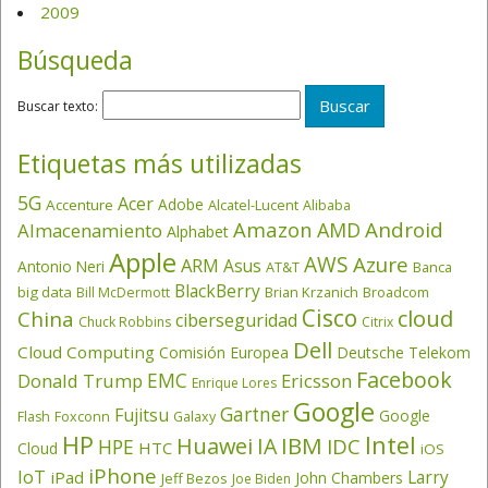
2009
Búsqueda
Buscar texto:
Etiquetas más utilizadas
5G
Acer
Adobe
Accenture
Alcatel-Lucent
Alibaba
Amazon
Android
AMD
Almacenamiento
Alphabet
Apple
AWS
Azure
ARM
Asus
Antonio Neri
AT&T
Banca
BlackBerry
big data
Brian Krzanich
Broadcom
Bill McDermott
Cisco
cloud
China
ciberseguridad
Chuck Robbins
Citrix
Dell
Cloud Computing
Comisión Europea
Deutsche Telekom
Facebook
EMC
Donald Trump
Ericsson
Enrique Lores
Google
Gartner
Fujitsu
Google
Flash
Foxconn
Galaxy
HP
Intel
IBM
Huawei
IA
IDC
HPE
HTC
Cloud
iOS
iPhone
IoT
Larry
iPad
John Chambers
Jeff Bezos
Joe Biden