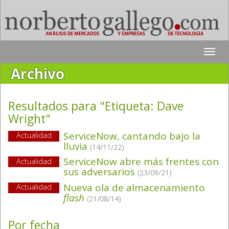
Toggle
naviga
Archivo
Resultados para "Etiqueta:
Dave
Wright
"
ServiceNow, cantando bajo la
Actualidad
lluvia
(14/11/22)
ServiceNow abre más frentes con
Actualidad
sus adversarios
(23/09/21)
Nueva ola de almacenamiento
Actualidad
flash
(21/08/14)
Por fecha