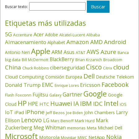
Buscar texto:
Etiquetas más utilizadas
5G
Acer
Adobe
Accenture
Alcatel-Lucent
Alibaba
Amazon
Android
AMD
Almacenamiento
Alphabet
Apple
AWS
Azure
ARM
Asus
Antonio Neri
AT&T
Banca
BlackBerry
big data
Brian Krzanich
Broadcom
Bill McDermott
Cisco
cloud
China
ciberseguridad
Chuck Robbins
Citrix
Dell
Cloud Computing
Comisión Europea
Deutsche Telekom
Facebook
EMC
Donald Trump
Ericsson
Enrique Lores
Google
Gartner
Fujitsu
Google
Flash
Foxconn
Galaxy
HP
Intel
IBM
Huawei
IA
IDC
HPE
HTC
Cloud
iOS
iPhone
IoT
Larry
iPad
John Chambers
Jeff Bezos
Joe Biden
Lenovo
LG
Ellison
Mark
Mark Hurd
Marc Benioff
Zuckerberg
Meg Whitman
Michael Dell
memorias
Meta
Microsoft
Nokia
Motorola
NetApp
Movistar
MWC