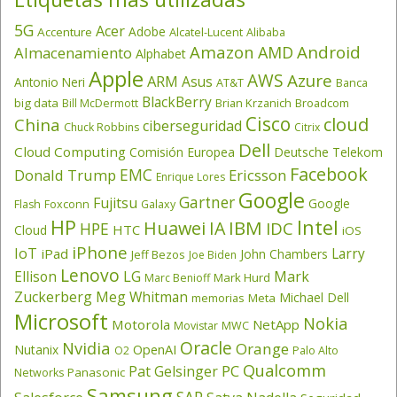
5G
Acer
Adobe
Accenture
Alcatel-Lucent
Alibaba
Amazon
Android
AMD
Almacenamiento
Alphabet
Apple
AWS
Azure
ARM
Asus
Antonio Neri
AT&T
Banca
BlackBerry
big data
Brian Krzanich
Broadcom
Bill McDermott
Cisco
cloud
China
ciberseguridad
Chuck Robbins
Citrix
Dell
Cloud Computing
Comisión Europea
Deutsche Telekom
Facebook
EMC
Donald Trump
Ericsson
Enrique Lores
Google
Gartner
Fujitsu
Google
Flash
Foxconn
Galaxy
HP
Intel
IBM
Huawei
IA
IDC
HPE
HTC
Cloud
iOS
iPhone
IoT
Larry
iPad
John Chambers
Jeff Bezos
Joe Biden
Lenovo
LG
Ellison
Mark
Mark Hurd
Marc Benioff
Zuckerberg
Meg Whitman
Michael Dell
memorias
Meta
Microsoft
Nokia
Motorola
NetApp
Movistar
MWC
Oracle
Nvidia
Orange
OpenAI
Nutanix
O2
Palo Alto
Qualcomm
PC
Pat Gelsinger
Panasonic
Networks
Samsung