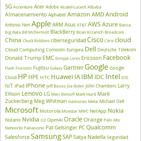
5G
Acer
Adobe
Accenture
Alcatel-Lucent
Alibaba
Amazon
Android
AMD
Almacenamiento
Alphabet
Apple
AWS
Azure
ARM
Asus
Antonio Neri
AT&T
Banca
BlackBerry
big data
Brian Krzanich
Broadcom
Bill McDermott
Cisco
cloud
China
ciberseguridad
Chuck Robbins
Citrix
Dell
Cloud Computing
Comisión Europea
Deutsche Telekom
Facebook
EMC
Donald Trump
Ericsson
Enrique Lores
Google
Gartner
Fujitsu
Google
Flash
Foxconn
Galaxy
HP
Intel
IBM
Huawei
IA
IDC
HPE
HTC
Cloud
iOS
iPhone
IoT
Larry
iPad
John Chambers
Jeff Bezos
Joe Biden
Lenovo
LG
Ellison
Mark
Mark Hurd
Marc Benioff
Zuckerberg
Meg Whitman
Michael Dell
memorias
Meta
Microsoft
Nokia
Motorola
NetApp
Movistar
MWC
Oracle
Nvidia
Orange
OpenAI
Nutanix
O2
Palo Alto
Qualcomm
PC
Pat Gelsinger
Panasonic
Networks
Samsung
SAP
Salesforce
Satya Nadella
Seguridad