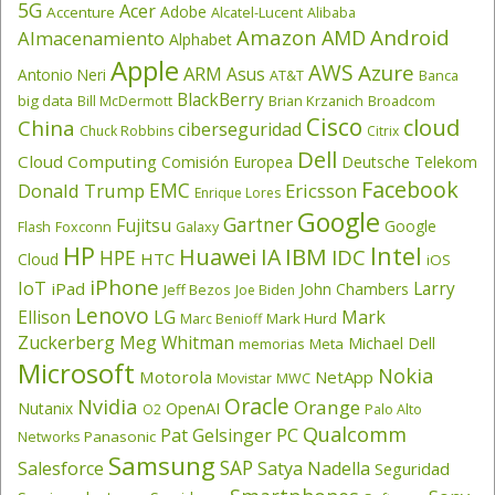
5G
Acer
Adobe
Accenture
Alcatel-Lucent
Alibaba
Amazon
Android
AMD
Almacenamiento
Alphabet
Apple
AWS
Azure
ARM
Asus
Antonio Neri
AT&T
Banca
BlackBerry
big data
Brian Krzanich
Broadcom
Bill McDermott
Cisco
cloud
China
ciberseguridad
Chuck Robbins
Citrix
Dell
Cloud Computing
Comisión Europea
Deutsche Telekom
Facebook
EMC
Donald Trump
Ericsson
Enrique Lores
Google
Gartner
Fujitsu
Google
Flash
Foxconn
Galaxy
HP
Intel
IBM
Huawei
IA
IDC
HPE
HTC
Cloud
iOS
iPhone
IoT
Larry
iPad
John Chambers
Jeff Bezos
Joe Biden
Lenovo
LG
Ellison
Mark
Mark Hurd
Marc Benioff
Zuckerberg
Meg Whitman
Michael Dell
memorias
Meta
Microsoft
Nokia
Motorola
NetApp
Movistar
MWC
Oracle
Nvidia
Orange
OpenAI
Nutanix
O2
Palo Alto
Qualcomm
PC
Pat Gelsinger
Panasonic
Networks
Samsung
SAP
Salesforce
Satya Nadella
Seguridad