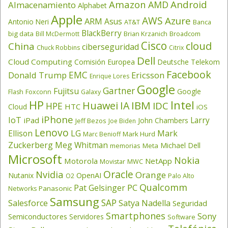
Amazon
Android
AMD
Almacenamiento
Alphabet
Apple
AWS
Azure
ARM
Asus
Antonio Neri
AT&T
Banca
BlackBerry
big data
Brian Krzanich
Broadcom
Bill McDermott
Cisco
cloud
China
ciberseguridad
Chuck Robbins
Citrix
Dell
Cloud Computing
Comisión Europea
Deutsche Telekom
Facebook
EMC
Donald Trump
Ericsson
Enrique Lores
Google
Gartner
Fujitsu
Google
Flash
Foxconn
Galaxy
HP
Intel
IBM
Huawei
IA
IDC
HPE
HTC
Cloud
iOS
iPhone
IoT
Larry
iPad
John Chambers
Jeff Bezos
Joe Biden
Lenovo
LG
Ellison
Mark
Mark Hurd
Marc Benioff
Zuckerberg
Meg Whitman
Michael Dell
memorias
Meta
Microsoft
Nokia
Motorola
NetApp
Movistar
MWC
Oracle
Nvidia
Orange
OpenAI
Nutanix
O2
Palo Alto
Qualcomm
PC
Pat Gelsinger
Panasonic
Networks
Samsung
SAP
Salesforce
Satya Nadella
Seguridad
Smartphones
Sony
Semiconductores
Servidores
Software