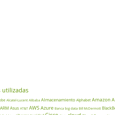
 utilizadas
Amazon
A
Almacenamiento
obe
Alphabet
Alcatel-Lucent
Alibaba
AWS
Azure
ARM
Asus
BlackB
AT&T
Banca
big data
Bill McDermott
Cisco