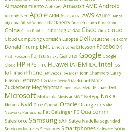
Amazon
Android
AMD
Almacenamiento
Alphabet
Apple
AWS
Azure
ARM
Asus
Antonio Neri
AT&T
Banca
BlackBerry
big data
Brian Krzanich
Broadcom
Bill McDermott
Cisco
cloud
China
ciberseguridad
Chuck Robbins
Citrix
Dell
Cloud Computing
Comisión Europea
Deutsche Telekom
Facebook
EMC
Donald Trump
Ericsson
Enrique Lores
Google
Gartner
Fujitsu
Google
Flash
Foxconn
Galaxy
HP
Intel
IBM
Huawei
IA
IDC
HPE
HTC
Cloud
iOS
iPhone
IoT
Larry
iPad
John Chambers
Jeff Bezos
Joe Biden
Lenovo
LG
Ellison
Mark
Mark Hurd
Marc Benioff
Zuckerberg
Meg Whitman
Michael Dell
memorias
Meta
Microsoft
Nokia
Motorola
NetApp
Movistar
MWC
Oracle
Nvidia
Orange
OpenAI
Nutanix
O2
Palo Alto
Qualcomm
PC
Pat Gelsinger
Panasonic
Networks
Samsung
SAP
Salesforce
Satya Nadella
Seguridad
Smartphones
Sony
Semiconductores
Servidores
Software