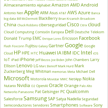
Amazon
Android
AMD
Almacenamiento
Alphabet
Apple
AWS
Azure
ARM
Asus
Antonio Neri
AT&T
Banca
BlackBerry
big data
Brian Krzanich
Broadcom
Bill McDermott
Cisco
cloud
China
ciberseguridad
Chuck Robbins
Citrix
Dell
Cloud Computing
Comisión Europea
Deutsche Telekom
Facebook
EMC
Donald Trump
Ericsson
Enrique Lores
Google
Gartner
Fujitsu
Google
Flash
Foxconn
Galaxy
HP
Intel
IBM
Huawei
IA
IDC
HPE
HTC
Cloud
iOS
iPhone
IoT
Larry
iPad
John Chambers
Jeff Bezos
Joe Biden
Lenovo
LG
Ellison
Mark
Mark Hurd
Marc Benioff
Zuckerberg
Meg Whitman
Michael Dell
memorias
Meta
Microsoft
Nokia
Motorola
NetApp
Movistar
MWC
Oracle
Nvidia
Orange
OpenAI
Nutanix
O2
Palo Alto
Qualcomm
PC
Pat Gelsinger
Panasonic
Networks
Samsung
SAP
Salesforce
Satya Nadella
Seguridad
Smartphones
Sony
Semiconductores
Servidores
Software